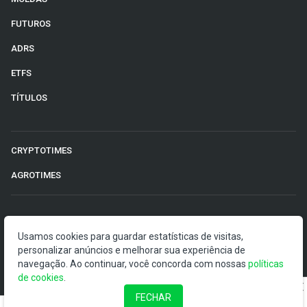
FUTUROS
ADRS
ETFS
TÍTULOS
CRYPTOTIMES
AGROTIMES
©2026 Money Times.
Usamos cookies para guardar estatísticas de visitas,
personalizar anúncios e melhorar sua experiência de
O Money Times publica matérias de cunho jornalístico, que
navegação. Ao continuar, você concorda com nossas
políticas
visam a democratização da informação. Nossas
de cookies
.
publicações devem ser compreendidas como boletins
anunciadores e divulgadores, e não como uma
FECHAR
recomendação de investimento.