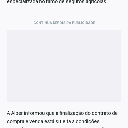
especializada no ramo de seguros agrícolas.
Economia
Empresas
CONTINUA DEPOIS DA PUBLICIDADE
Brasil
Política
Colunas
Especiais
Internacional
Marketing
Tecnologia
A Alper informou que a finalização do contrato de
Conteúdo de Marca
compra e venda está sujeita a condições