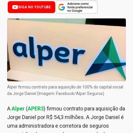
Newsletters
SIGA NO YOUTUBE
Cotações
Comprar ou vender?
Carteiras Recomendadas
Central de Dividendos
Central de Fundos Imobiliários
Central dos IPOs
Alper firmou contrato para aquisição de 100% do capital social
da Jorge Daniel (Imagem: Facebook/Alper Seguros)
Renda Fixa
A
Alper
(
APER3
) firmou contrato para aquisição da
Finanças Pessoais
Jorge Daniel por R$ 54,3 milhões. A Jorge Daniel é
Mercados
uma administradora e corretora de seguros