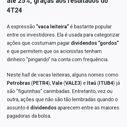
até 25%, graças aos resultados do
4T24
A expressão
“vaca leiteira”
é bastante popular
entre os investidores. Ela é usada para categorizar
ações que costumam pagar
dividendos “gordos”
e que permitem que os acionistas tenham
dinheiro “pingando” na conta com frequência.
Neste
hall
de vacas leiteiras, alguns nomes como
Petrobras
(
PETR4
),
Vale
(
VALE3
) e
Itaú
(
ITUB4
) já
são “figurinhas” carimbadas. Entretanto, vez ou
outra, ações que não são tão lembradas quando o
assunto é
dividendos
aparecem entre as maiores
pagadoras da bolsa.