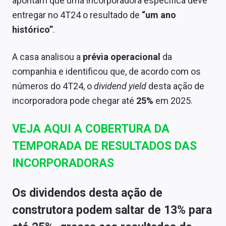
apontam que uma incorporadora específica deve
Sobre
entregar no 4T24 o resultado de
“um ano
histórico”
.
Expediente
Contato
A casa analisou a
prévia operacional
da
companhia e identificou que, de acordo com os
números do 4T24, o
dividend yield
desta ação de
incorporadora pode chegar até
25%
em 2025.
VEJA AQUI A COBERTURA DA
TEMPORADA DE RESULTADOS DAS
INCORPORADORAS
Os dividendos desta ação de
construtora podem saltar de 13% para