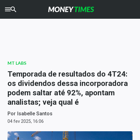
CRYPTO
TIMES
AGRO
TIMES
Ibovespa
MT LABS
Giro do Mercado
Temporada de resultados do 4T24:
os dividendos dessa incorporadora
Newsletters
podem saltar até 92%, apontam
Money Trader
analistas; veja qual é
Anuncie
Por
Isabelle Santos
04 fev 2025, 16:06
Últimas Notícias