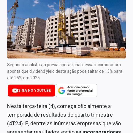
Newsletters
Cotações
Comprar ou vender?
Carteiras Recomendadas
Central de Dividendos
Segundo analistas, a prévia operacional dessa incorporadora
Central de Fundos Imobiliários
aponta que dividend yield desta ação pode saltar de 13% para
até 25% em 2025
Central dos IPOs
SIGA NO YOUTUBE
Renda Fixa
Nesta terça-feira (4), começa oficialmente a
Finanças Pessoais
temporada de resultados do quarto trimestre
Mercados
(4T24). E, dentre as inúmeras empresas que vão
apresentar resultados, estão as
incorporadoras
.