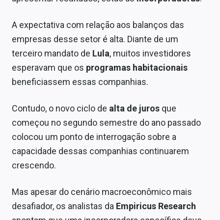
Economia
A expectativa com relação aos balanços das
Empresas
empresas desse setor é alta. Diante de um
Brasil
terceiro mandato de
Lula
, muitos investidores
esperavam que os
programas habitacionais
Política
beneficiassem essas companhias.
Colunas
Contudo, o novo ciclo de
alta de juros
que
Especiais
começou no segundo semestre do ano passado
Internacional
colocou um ponto de interrogação sobre a
capacidade dessas companhias continuarem
Marketing
crescendo.
Tecnologia
Mas apesar do cenário macroeconômico mais
desafiador, os analistas da
Empiricus Research
Conteúdo de Marca