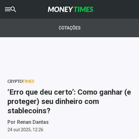
CRYPTO
TIMES
COTAÇÕES
AGRO
TIMES
Ibovespa
Giro do Mercado
CRYPTO
TIMES
Newsletters
‘Erro que deu certo’: Como ganhar (e
Money Trader
proteger) seu dinheiro com
stablecoins?
Anuncie
Por
Renan Dantas
Últimas Notícias
24 out 2025, 12:26