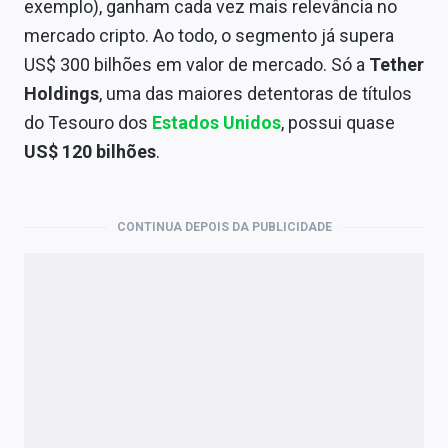
exemplo), ganham cada vez mais relevância no
Economia
mercado cripto. Ao todo, o segmento já supera
Empresas
US$ 300 bilhões em valor de mercado. Só a
Tether
Holdings
, uma das maiores detentoras de títulos
Brasil
do Tesouro dos
Estados Unidos
, possui quase
Política
US$ 120 bilhões
.
Colunas
Especiais
CONTINUA DEPOIS DA PUBLICIDADE
Internacional
Marketing
Tecnologia
Conteúdo de Marca