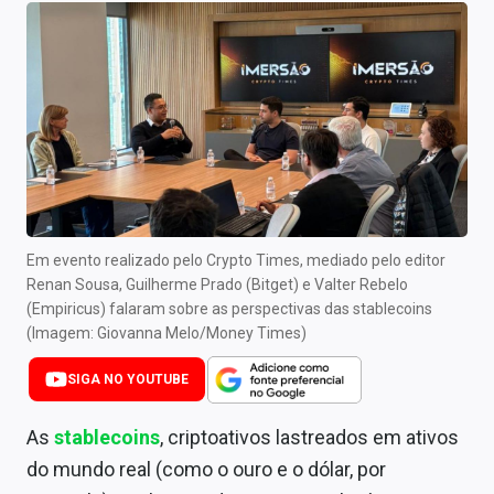
Newsletters
Cotações
Comprar ou vender?
Carteiras Recomendadas
Central de Dividendos
Central de Fundos Imobiliários
Em evento realizado pelo Crypto Times, mediado pelo editor
Renan Sousa, Guilherme Prado (Bitget) e Valter Rebelo
Central dos IPOs
(Empiricus) falaram sobre as perspectivas das stablecoins
(Imagem: Giovanna Melo/Money Times)
Renda Fixa
SIGA NO YOUTUBE
Finanças Pessoais
As
stablecoins
, criptoativos lastreados em ativos
Mercados
do mundo real (como o ouro e o dólar, por