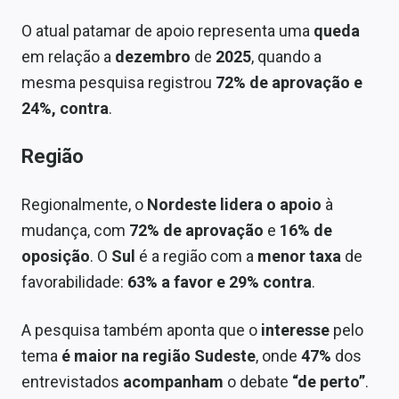
Conteúdo de Marca
O atual patamar de apoio representa uma
queda
Sobre
em relação a
dezembro
de
2025
, quando a
mesma pesquisa registrou
72% de aprovação e
Expediente
24%, contra
.
Contato
Região
Regionalmente, o
Nordeste lidera o apoio
à
mudança, com
72% de aprovação
e
16% de
oposição
. O
Sul
é a região com a
menor taxa
de
favorabilidade:
63% a favor e 29% contra
.
A pesquisa também aponta que o
interesse
pelo
tema
é maior na região Sudeste
, onde
47%
dos
entrevistados
acompanham
o debate
“de perto”
.