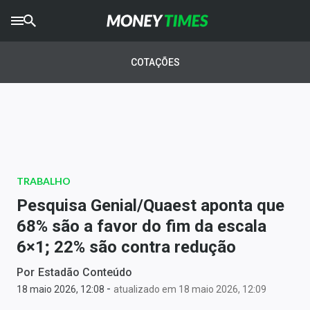
CRYPTO
TIMES
COTAÇÕES
AGRO
TIMES
Ibovespa
Giro do Mercado
TRABALHO
Newsletters
Pesquisa Genial/Quaest aponta que
Money Trader
68% são a favor do fim da escala
6×1; 22% são contra redução
Anuncie
Por
Estadão Conteúdo
-
Últimas Notícias
18 maio 2026, 12:08
atualizado em 18 maio 2026, 12:09