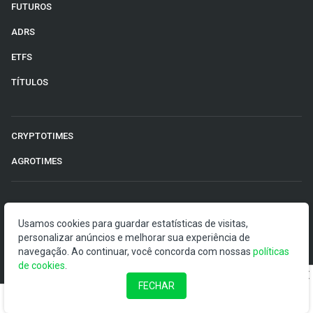
FUTUROS
ADRS
ETFS
TÍTULOS
CRYPTOTIMES
AGROTIMES
©2026 Money Times.
Usamos cookies para guardar estatísticas de visitas,
O Money Times publica matérias de cunho jornalístico, que
personalizar anúncios e melhorar sua experiência de
visam a democratização da informação. Nossas
navegação. Ao continuar, você concorda com nossas
políticas
publicações devem ser compreendidas como boletins
de cookies
.
anunciadores e divulgadores, e não como uma
FECHAR
recomendação de investimento.