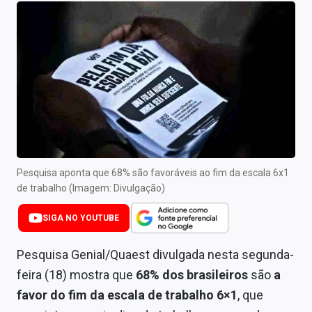
Newsletters
Cotações
Comprar ou vender?
Carteiras Recomendadas
Central de Dividendos
Central de Fundos Imobiliários
Pesquisa aponta que 68% são favoráveis ao fim da escala 6x1
de trabalho (Imagem: Divulgação)
Central dos IPOs
SIGA NO YOUTUBE
Renda Fixa
Pesquisa Genial/Quaest divulgada nesta segunda-
Finanças Pessoais
feira (18) mostra que
68% dos brasileiros
são
a
Mercados
favor do fim da escala de trabalho 6×1
, que