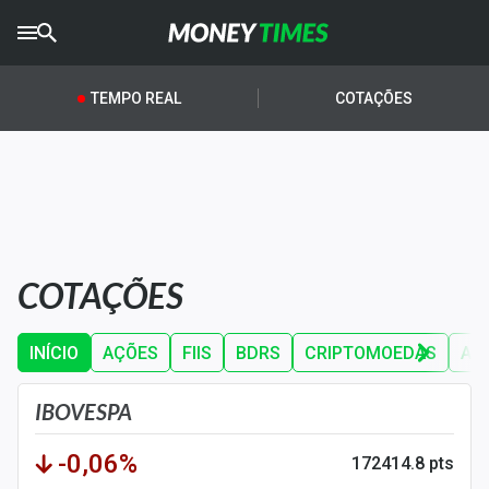
CRYPTO
TIMES
TEMPO REAL
COTAÇÕES
AGRO
TIMES
Ibovespa
Giro do Mercado
COTAÇÕES
Newsletters
Money Trader
INÍCIO
AÇÕES
FIIS
BDRS
CRIPTOMOEDAS
AÇ
Anuncie
IBOVESPA
Últimas Notícias
-0,06%
172414.8 pts