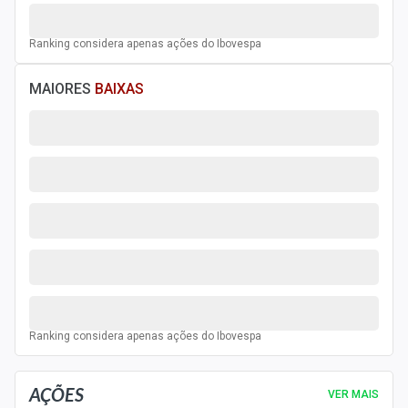
Economia
Empresas
Ranking considera apenas ações do Ibovespa
Brasil
MAIORES
BAIXAS
Política
Colunas
Especiais
Internacional
Marketing
Tecnologia
Ranking considera apenas ações do Ibovespa
Conteúdo de Marca
AÇÕES
VER MAIS