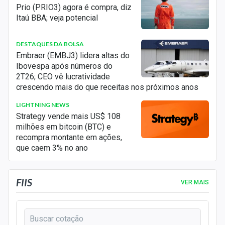
AMER3
AMERICANAS ON NM
Prio (PRIO3) agora é compra, diz
Itaú BBA; veja potencial
AMOB3
AUTOMOB ON NM
ANIM3
ANIMA ON NM
DESTAQUES DA BOLSA
APER3
APER3
Embraer (EMBJ3) lidera altas do
Ibovespa após números do
APTI3
APTI3
2T26; CEO vê lucratividade
APTI4
ALIPERTI PN
crescendo mais do que receitas nos próximos anos
ARML3
ARMAC ON NM
LIGHTNING NEWS
Strategy vende mais US$ 108
ARND3
ARANDU ON NM
milhões em bitcoin (BTC) e
ARZZ3
AREZZO CO ON NM
recompra montante em ações,
que caem 3% no ano
ASAI3
ASSAI ON NM
ATEA3
ATHENA SAUDE BRASIL S.A.
FIIS
ATED3
ATOM EDUC ON
VER MAIS
ATMP3
ATMASA ON
ATOM3
ATOM3