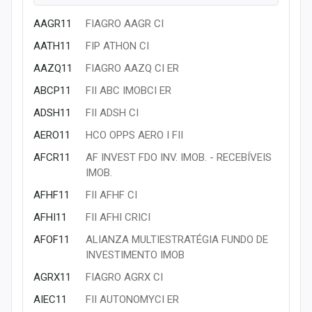
AUAU3
PETZCOBASI ON NM
AAGR11
FIAGRO AAGR CI
AURE3
AUREN ON NM
AATH11
FIP ATHON CI
AVLL3
ALPHAVILLE ON NM
AAZQ11
FIAGRO AAZQ CI ER
AXIA3
AXIA ENERGIAON NM
ABCP11
FII ABC IMOBCI ER
AXIA5
AXIA ENERGIAPNA N1
ADSH11
FII ADSH CI
AXIA6
AXIA ENERGIAPNB N1
AERO11
HCO OPPS AERO I FII
AXIA7
AXIA ENERGIAPNC NM
AFCR11
AF INVEST FDO INV. IMOB. - RECEBÍVEIS
AZEV3
AZEVEDO ON
IMOB.
AZEV4
AZEVEDO PN
AFHF11
FII AFHF CI
AZTE3
AZT ENERGIA ON
AFHI11
FII AFHI CRICI
AZUL3
AZUL ON N2
AFOF11
ALIANZA MULTIESTRATÉGIA FUNDO DE
AZUL4
AZUL
INVESTIMENTO IMOB
AZUL53
AZUL
AGRX11
FIAGRO AGRX CI
AZUL54
AZUL
AIEC11
FII AUTONOMYCI ER