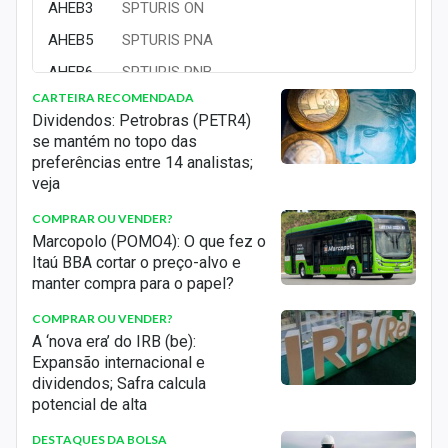
AHEB3
SPTURIS ON
AHEB5
SPTURIS PNA
AHEB6
SPTURIS PNB
CARTEIRA RECOMENDADA
ALLD3
ALLIED ON NM
Dividendos: Petrobras (PETR4)
ALOS3
ALLOS ON NM
se mantém no topo das
preferências entre 14 analistas;
ALPA3
ALPARGATAS ON N1
veja
ALPA4
ALPARGATAS PN N1
COMPRAR OU VENDER?
ALPK3
ESTAPAR ON NM
Marcopolo (POMO4): O que fez o
Itaú BBA cortar o preço-alvo e
ALSO3
ALLOS S.A.
manter compra para o papel?
ALUP11
ALUPAR UNT N2
COMPRAR OU VENDER?
ALUP3
ALUPAR ON N2
A ‘nova era’ do IRB (be):
ALUP4
ALUPAR PN N2
Expansão internacional e
dividendos; Safra calcula
AMAR3
LOJAS MARISAON NM
potencial de alta
AMBP3
AMBIPAR ON NM
DESTAQUES DA BOLSA