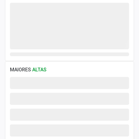
Newsletters
Cotações
Comprar ou vender?
Carteiras Recomendadas
Central de Dividendos
MAIORES
ALTAS
Central de Fundos Imobiliários
Central dos IPOs
Renda Fixa
Finanças Pessoais
Mercados