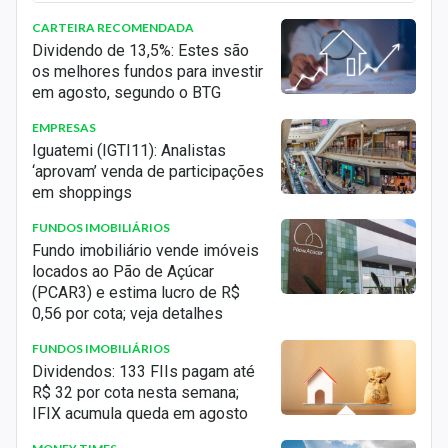
AZUL97
AZUL UNT N2
AJFI11
FII AJ MALLSCI
CARTEIRA RECOMENDADA
AZUL98
AZUL UNT N2
ALMI11
FII TORRE ALCI ER
Dividendo de 13,5%: Estes são
os melhores fundos para investir
AZUL99
AZUL UNT N2
ALZC11
FII ALIANZACCI
em agosto, segundo o BTG
AZZA3
AZZAS 2154 ON NM
ALZM11
ALZM11
EMPRESAS
B1003
B100 S.A. ON NM
ALZR11
FII ALIANZA CI
Iguatemi (IGTI11): Analistas
B3SA3
B3 ON NM
‘aprovam’ venda de participações
ALZT11
ALZT11
em shoppings
BAHI3
BAHI3
AMAZ11
BLOXS AMAZON GREEN LEG FDO INV
NAS CAD PROD AGRO
FUNDOS IMOBILIÁRIOS
BALM3
BAUMER ON
Fundo imobiliário vende imóveis
ANCR11
FII ANCAR ICCI
BALM4
BAUMER PN
locados ao Pão de Açúcar
(PCAR3) e estima lucro de R$
APTO11
FII NAVI RSDCI ER
BAUH3
EXCELSIOR ON
0,56 por cota; veja detalhes
APXM11
FII APEX MS CI
BAUH4
EXCELSIOR PN
FUNDOS IMOBILIÁRIOS
APXR11
FII APEX REALTY
BAZA3
AMAZONIA ON
Dividendos: 133 FIIs pagam até
APXU11
APEX URB FII
R$ 32 por cota nesta semana;
BBAS3
BRASIL ON NM
IFIX acumula queda em agosto
ARCT11
RIZA ARCTIUM REAL ESTATE FDO INV
BBDC3
BRADESCO ON EJS N1
IMOB