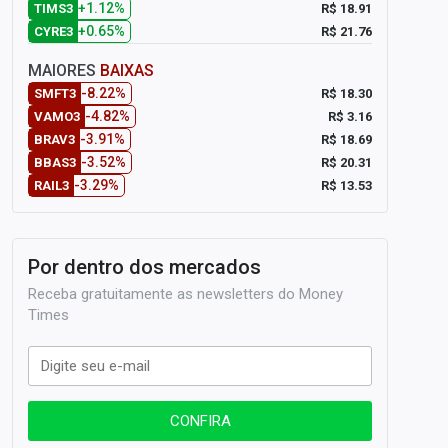
+1.12%
R$ 18.91
TIMS3
+0.65%
R$ 21.76
CYRE3
MAIORES
BAIXAS
-8.22%
R$ 18.30
SMFT3
-4.82%
R$ 3.16
VAMO3
-3.91%
R$ 18.69
BRAV3
-3.52%
R$ 20.31
BBAS3
-3.29%
R$ 13.53
RAIL3
Por dentro dos mercados
Receba gratuitamente as newsletters do Money
Times