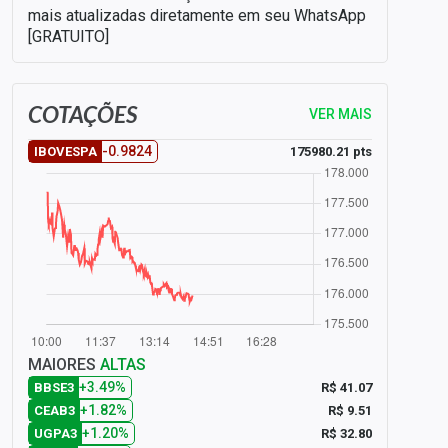
mais atualizadas diretamente em seu WhatsApp
[GRATUITO]
COTAÇÕES
VER MAIS
-0.9824
175980.21 pts
IBOVESPA
MAIORES
ALTAS
+3.49%
R$ 41.07
BBSE3
+1.82%
R$ 9.51
CEAB3
+1.20%
R$ 32.80
UGPA3