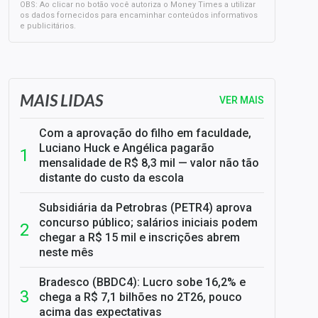
OBS: Ao clicar no botão você autoriza o Money Times a utilizar
os dados fornecidos para encaminhar conteúdos informativos
e publicitários.
SELIC em 14%: A repercussão da decisão sobre os JUROS
MAIS LIDAS
VER MAIS
Com a aprovação do filho em faculdade,
Luciano Huck e Angélica pagarão
mensalidade de R$ 8,3 mil — valor não tão
distante do custo da escola
Subsidiária da Petrobras (PETR4) aprova
concurso público; salários iniciais podem
chegar a R$ 15 mil e inscrições abrem
neste mês
Bradesco (BBDC4): Lucro sobe 16,2% e
chega a R$ 7,1 bilhões no 2T26, pouco
acima das expectativas