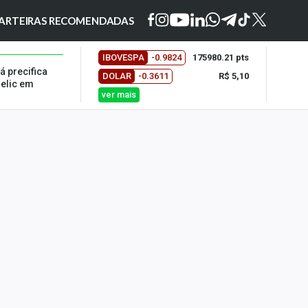
ARTEIRAS RECOMENDADAS
IBOVESPA
-0.9824
175980.21 pts
á precifica
DOLAR
-0.3611
R$ 5,10
Selic em
ver mais