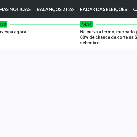
MAS NOTÍCIAS
BALANÇOS 2T26
RADAR DAS ELEIÇÕES
C
4:30
14:14
ovespa agora
Na curva a termo, mercado j
60% de chance de corte na 
setembro