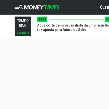
ÚLTI
14:39
1
CRYPTO
TIMES
TEMPO
Após corte de juros, analista da Empiricus
Ib
REAL
AGRO
TIMES
faz aposta para futuro da Selic
ver mais
Ibovespa
Giro do Mercado
Newsletters
Money Trader
Anuncie
Últimas Notícias
Newsletters
Cotações
Comprar ou vender?