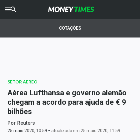
CRYPTO
TIMES
COTAÇÕES
AGRO
TIMES
Ibovespa
Giro do Mercado
SETOR AÉREO
Newsletters
Aérea Lufthansa e governo alemão
Money Trader
chegam a acordo para ajuda de € 9
bilhões
Anuncie
Por
Reuters
-
Últimas Notícias
25 maio 2020, 10:59
atualizado em 25 maio 2020, 11:59