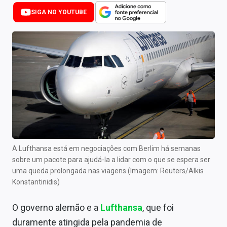
Newsletters
SIGA NO YOUTUBE
Cotações
Comprar ou vender?
Carteiras Recomendadas
Central de Dividendos
Central de Fundos Imobiliários
Central dos IPOs
A Lufthansa está em negociações com Berlim há semanas
sobre um pacote para ajudá-la a lidar com o que se espera ser
Renda Fixa
uma queda prolongada nas viagens (Imagem: Reuters/Alkis
Konstantinidis)
Finanças Pessoais
O governo alemão e a
Lufthansa
, que foi
Mercados
duramente atingida pela pandemia de