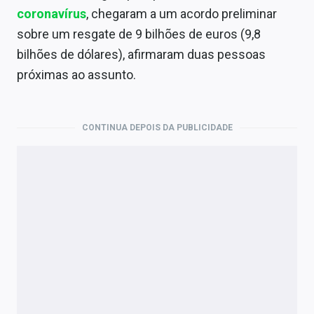
Economia
coronavírus
, chegaram a um acordo preliminar
sobre um resgate de 9 bilhões de euros (9,8
Empresas
bilhões de dólares), afirmaram duas pessoas
Brasil
próximas ao assunto.
Política
Colunas
CONTINUA DEPOIS DA PUBLICIDADE
Especiais
Internacional
Marketing
Tecnologia
Conteúdo de Marca