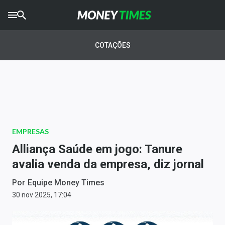
CRYPTO
TIMES
COTAÇÕES
AGRO
TIMES
Ibovespa
Giro do Mercado
EMPRESAS
Newsletters
Alliança Saúde em jogo: Tanure
Money Trader
avalia venda da empresa, diz jornal
Anuncie
Por
Equipe Money Times
30 nov 2025, 17:04
Últimas Notícias