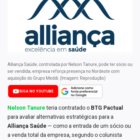
Newsletters
Cotações
Comprar ou vender?
Carteiras Recomendadas
Central de Dividendos
Alliança Saúde, controlada por Nelson Tanure, pode ter sócio ou
ser vendida; empresa reforça presença no Nordeste com
Central de Fundos Imobiliários
aquisição do Grupo Meddi. (Imagem: Reprodução)
Central dos IPOs
SIGA NO YOUTUBE
Renda Fixa
Nelson Tanure
teria contratado o
BTG Pactual
Finanças Pessoais
para avaliar alternativas estratégicas para a
Alliança Saúde
— como a entrada de um sócio ou
Mercados
a venda total da empresa, segundo o colunista