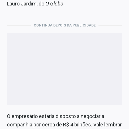
Economia
Lauro Jardim, do
O Globo
.
Empresas
CONTINUA DEPOIS DA PUBLICIDADE
Brasil
Política
Colunas
Especiais
Internacional
Marketing
Tecnologia
O empresário estaria disposto a negociar a
Conteúdo de Marca
companhia por cerca de R$ 4 bilhões. Vale lembrar