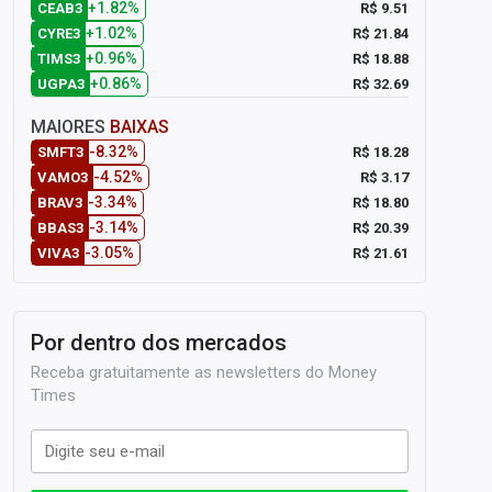
+1.82%
R$ 9.51
CEAB3
+1.02%
R$ 21.84
CYRE3
+0.96%
R$ 18.88
TIMS3
+0.86%
R$ 32.69
UGPA3
MAIORES
BAIXAS
-8.32%
R$ 18.28
SMFT3
-4.52%
R$ 3.17
VAMO3
-3.34%
R$ 18.80
BRAV3
-3.14%
R$ 20.39
BBAS3
-3.05%
R$ 21.61
VIVA3
Por dentro dos mercados
Receba gratuitamente as newsletters do Money
Times