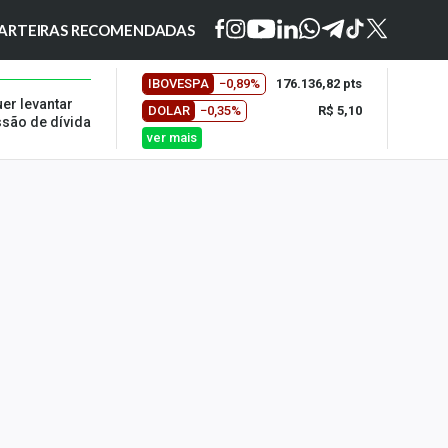
ARTEIRAS RECOMENDADAS
IBOVESPA
−0,89%
176.136,82 pts
er levantar
DOLAR
−0,35%
R$ 5,10
ssão de dívida
ver mais