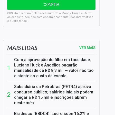
OBS: Ao clicar no botão você autoriza o Money Times a utilizar
os dados fornecidos para encaminhar conteúdos informativos
e publicitários.
SELIC em 14%: A repercussão da decisão sobre os JUROS
MAIS LIDAS
VER MAIS
Com a aprovação do filho em faculdade,
Luciano Huck e Angélica pagarão
mensalidade de R$ 8,3 mil — valor não tão
distante do custo da escola
Subsidiária da Petrobras (PETR4) aprova
concurso público; salários iniciais podem
chegar a R$ 15 mil e inscrições abrem
neste mês
Bradesco (BBDC4): Lucro sobe 16,2% e