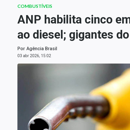
Carteiras Recomendadas
COMBUSTÍVEIS
Central de Dividendos
ANP habilita cinco e
Central de Fundos
ao diesel; gigantes do
Imobiliários
Central dos IPOs
Por
Agência Brasil
Renda Fixa
03 abr 2026, 15:02
Finanças Pessoais
Mercados
Economia
Empresas
Brasil
Política
Money Trader
Colunas