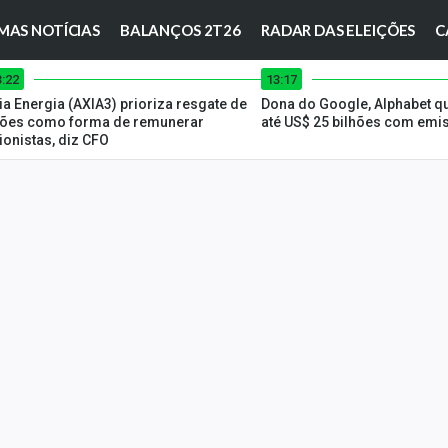
MAS NOTÍCIAS
BALANÇOS 2T26
RADAR DAS ELEIÇÕES
C
3:22
13:17
ia Energia (AXIA3) prioriza resgate de
Dona do Google, Alphabet qu
ões como forma de remunerar
até US$ 25 bilhões com emi
ionistas, diz CFO