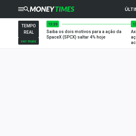
ÚLTI
13:39
1
CRYPTO
TIMES
TEMPO
Saiba os dois motivos para a ação da
Ax
REAL
AGRO
TIMES
SpaceX (SPCX) saltar 4% hoje
aç
ver mais
ac
Ibovespa
Giro do Mercado
Newsletters
Money Trader
Anuncie
Últimas Notícias
Newsletters
Cotações
Comprar ou vender?