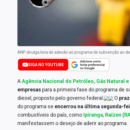
Especiais
Internacional
Marketing
Tecnologia
Conteúdo de Marca
ANP divulga lista de adesão ao programa de subvenção ao di
Sobre
Expediente
SIGA NO YOUTUBE
Contato
A
Agência Nacional do Petróleo, Gás Natural 
empresas
para a primeira fase do programa de
diesel, proposto pelo governo federal.
O
pra
do programa se
encerrou na última segunda-fei
combustíveis do país, como
Ipiranga
,
Raízen
(
RA
manifestassem o desejo de aderir ao programa.