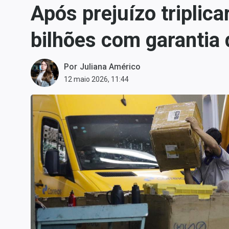
Após prejuízo triplic
Carteiras Recomendadas
Central de Dividendos
bilhões com garantia d
Central de Fundos
Imobiliários
Por
Juliana Américo
Central dos IPOs
12 maio 2026, 11:44
Renda Fixa
Finanças Pessoais
Mercados
Economia
Empresas
Brasil
Política
Colunas
Especiais