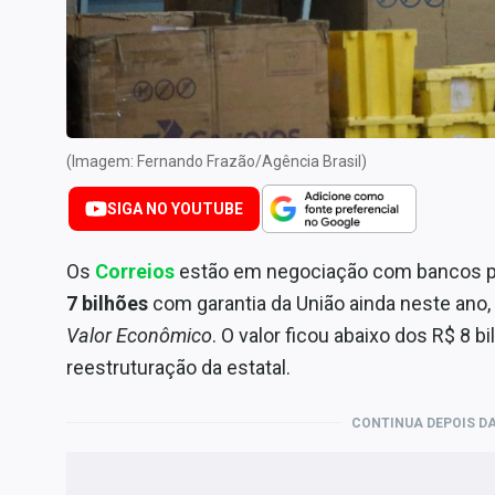
Internacional
Marketing
Tecnologia
Conteúdo de Marca
(Imagem: Fernando Frazão/Agência Brasil)
Sobre
Expediente
SIGA NO YOUTUBE
Contato
Os
Correios
estão em negociação com bancos p
7 bilhões
com garantia da União ainda neste ano
Valor Econômico
. O valor ficou abaixo dos R$ 8 b
reestruturação da estatal.
CONTINUA DEPOIS DA