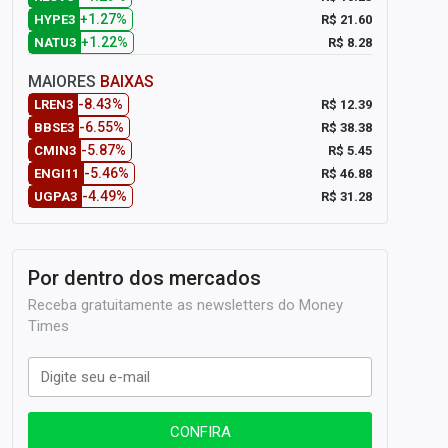
+1.27%
R$ 21.60
HYPE3
+1.22%
R$ 8.28
NATU3
MAIORES
BAIXAS
-8.43%
R$ 12.39
LREN3
-6.55%
R$ 38.38
BBSE3
-5.87%
R$ 5.45
CMIN3
-5.46%
R$ 46.88
ENGI11
-4.49%
R$ 31.28
UGPA3
Por dentro dos mercados
Receba gratuitamente as newsletters do Money
Times