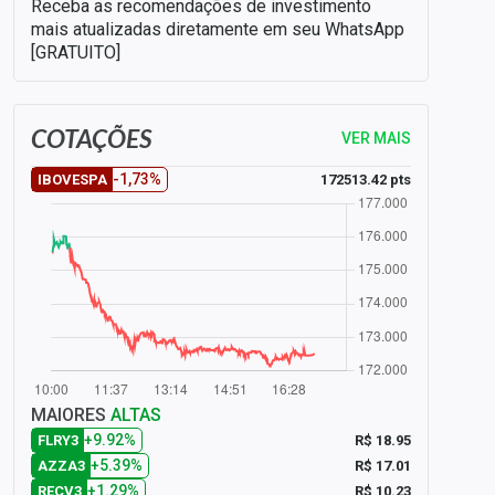
Receba as recomendações de investimento
mais atualizadas diretamente em seu WhatsApp
[GRATUITO]
COTAÇÕES
VER MAIS
-1,73%
172513.42 pts
IBOVESPA
MAIORES
ALTAS
+9.92%
R$ 18.95
FLRY3
+5.39%
R$ 17.01
AZZA3
+1.29%
R$ 10.23
RECV3