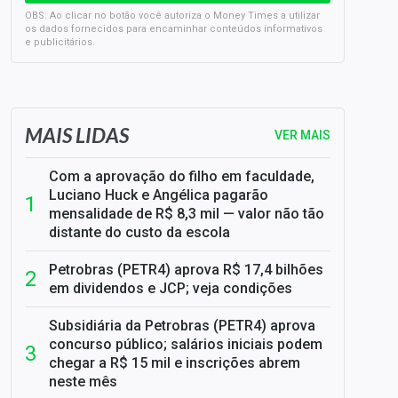
OBS: Ao clicar no botão você autoriza o Money Times a utilizar
os dados fornecidos para encaminhar conteúdos informativos
e publicitários.
SELIC em 14%: A repercussão da decisão sobre os JUROS
MAIS LIDAS
VER MAIS
Com a aprovação do filho em faculdade,
Luciano Huck e Angélica pagarão
mensalidade de R$ 8,3 mil — valor não tão
distante do custo da escola
Petrobras (PETR4) aprova R$ 17,4 bilhões
em dividendos e JCP; veja condições
Subsidiária da Petrobras (PETR4) aprova
concurso público; salários iniciais podem
chegar a R$ 15 mil e inscrições abrem
neste mês