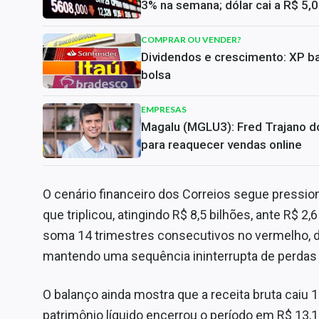
3% na semana; dólar cai a R$ 5,
COMPRAR OU VENDER?
Dividendos e crescimento: XP ba
bolsa
EMPRESAS
Magalu (MGLU3): Fred Trajano do
para reaquecer vendas online
O cenário financeiro dos Correios segue pression
que triplicou, atingindo R$ 8,5 bilhões, ante R$ 2,
soma 14 trimestres consecutivos no vermelho, d
mantendo uma sequência ininterrupta de perdas 
O balanço ainda mostra que a receita bruta caiu 1
patrimônio líquido encerrou o período em R$ 13,1