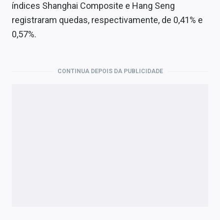
Economia
índices Shanghai Composite e Hang Seng
registraram quedas, respectivamente, de 0,41% e
Empresas
0,57%.
Brasil
Política
CONTINUA DEPOIS DA PUBLICIDADE
Colunas
Especiais
Internacional
Marketing
Tecnologia
Conteúdo de Marca