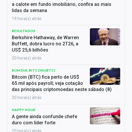
a calote em fundo imobiliário; confira as mais
lidas da semana
19 hora(s) atrás
RESULTADOS
Berkshire Hathaway, de Warren
Buffett, dobra lucro no 2T26, a
US$ 25,6 bilhões
20 hora(s) atrás
BOM DIA, BITCOIN (BTC)
Bitcoin (BTC) fica perto de US$
65 mil após payroll; veja cotação
das principais criptomoedas neste sábado (8)
20 hora(s) atrás
HAPPY HOUR
A gente ainda confunde chefe
duro com líder forte
20 hora(s) atrás