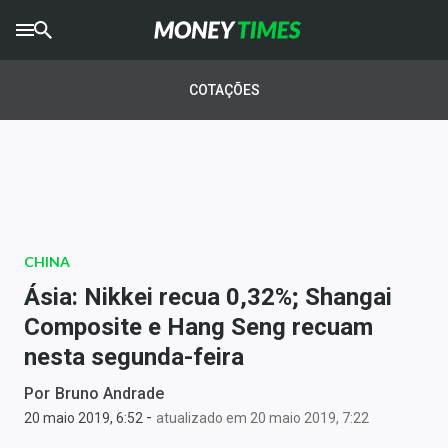
CRYPTO
TIMES
COTAÇÕES
AGRO
TIMES
Ibovespa
Giro do Mercado
CHINA
Newsletters
Ásia: Nikkei recua 0,32%; Shangai
Money Trader
Composite e Hang Seng recuam
nesta segunda-feira
Anuncie
Por
Bruno Andrade
-
Últimas Notícias
20 maio 2019, 6:52
atualizado em 20 maio 2019, 7:22