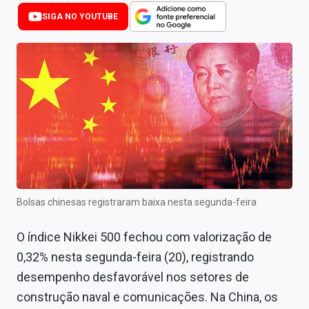
Newsletters
SIGA NO YOUTUBE
Cotações
Comprar ou vender?
Carteiras Recomendadas
Central de Dividendos
Central de Fundos Imobiliários
Central dos IPOs
Bolsas chinesas registraram baixa nesta segunda-feira
Renda Fixa
O índice Nikkei 500 fechou com valorização de
Finanças Pessoais
0,32% nesta segunda-feira (20), registrando
desempenho desfavorável nos setores de
Mercados
construção naval e comunicações. Na China, os