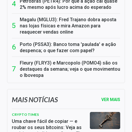
Petrobras (PETR4): Por que a ação cai quase
2% mesmo após lucro acima do esperado
Magalu (MGLU3): Fred Trajano dobra aposta
nas lojas físicas e mira Amazon para
reaquecer vendas online
Porto (PSSA3): Banco toma 'paulada' e ação
despenca; o que fazer com papel?
Fleury (FLRY3) e Marcopolo (POMO4) são os
destaques da semana; veja o que movimentou
o Ibovespa
MAIS NOTÍCIAS
VER MAIS
CRYPTO TIMES
Uma chave fácil de copiar — e
roubar os seus bitcoins: Veja as