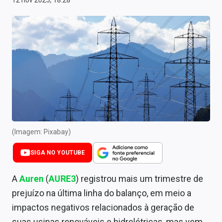
12 nov 2025, 18:28
Newsletters
Cotações
Comprar ou vender?
Carteiras Recomendadas
Central de Dividendos
Central de Fundos Imobiliários
(Imagem: Pixabay)
Central dos IPOs
SIGA NO YOUTUBE
Renda Fixa
A
Auren
(
AURE3
) registrou mais um trimestre de
Finanças Pessoais
prejuízo na última linha do balanço, em meio a
Mercados
impactos negativos relacionados à geração de
suas usinas renováveis e hidrelétricas, mas vem