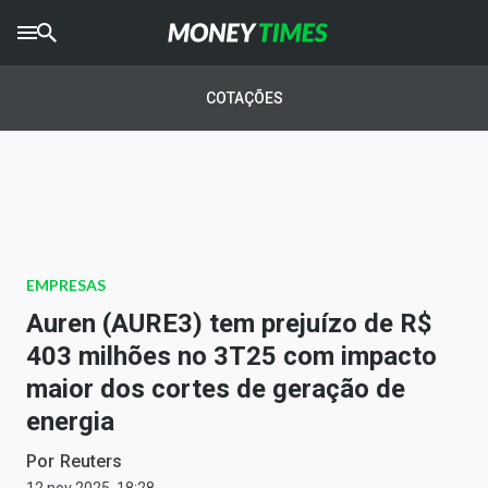
CRYPTO
TIMES
COTAÇÕES
AGRO
TIMES
Ibovespa
Giro do Mercado
EMPRESAS
Newsletters
Auren (AURE3) tem prejuízo de R$
Money Trader
403 milhões no 3T25 com impacto
maior dos cortes de geração de
Anuncie
energia
Últimas Notícias
Por
Reuters