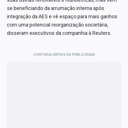
Economia
se beneficiando da arrumação interna após
Empresas
integração da AES e vê espaço para mais ganhos
com uma potencial reorganização societária,
Brasil
disseram executivos da companhia à Reuters.
Política
Colunas
CONTINUA DEPOIS DA PUBLICIDADE
Especiais
Internacional
Marketing
Tecnologia
Conteúdo de Marca