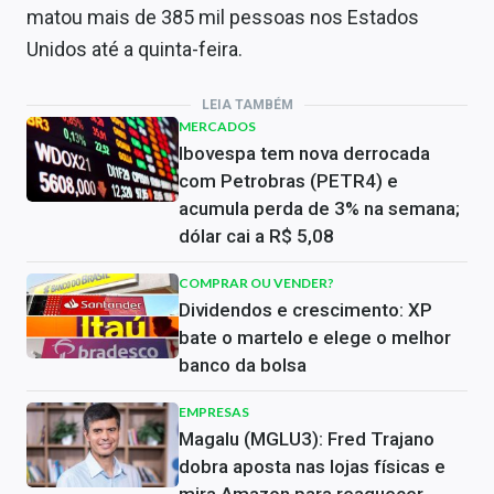
matou mais de 385 mil pessoas nos Estados
Unidos até a quinta-feira.
LEIA TAMBÉM
MERCADOS
Ibovespa tem nova derrocada
com Petrobras (PETR4) e
acumula perda de 3% na semana;
dólar cai a R$ 5,08
COMPRAR OU VENDER?
Dividendos e crescimento: XP
bate o martelo e elege o melhor
banco da bolsa
EMPRESAS
Magalu (MGLU3): Fred Trajano
dobra aposta nas lojas físicas e