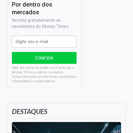
Por dentro dos
mercados
Receba gratuitamente as
newsletters do Money Times
OBS: Ao clicar no botão você autoriza o
Money Times a utilizar os dados
fornecidos para encaminhar conteúdos
informativos e publicitários.
DESTAQUES