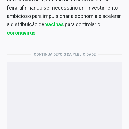
Economia
feira, afirmando ser necessário um investimento
Empresas
ambicioso para impulsionar a economia e acelerar
a distribuição de
vacinas
para controlar o
Brasil
coronavírus
.
Política
Colunas
CONTINUA DEPOIS DA PUBLICIDADE
Especiais
Internacional
Marketing
Tecnologia
Conteúdo de Marca