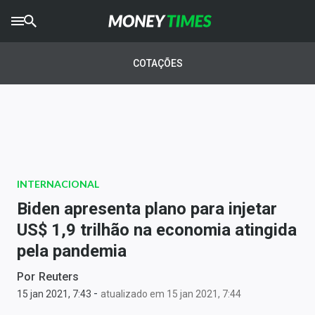
CRYPTO
TIMES
COTAÇÕES
AGRO
TIMES
Ibovespa
Giro do Mercado
INTERNACIONAL
Newsletters
Biden apresenta plano para injetar
Money Trader
US$ 1,9 trilhão na economia atingida
pela pandemia
Anuncie
Por
Reuters
-
Últimas Notícias
15 jan 2021, 7:43
atualizado em 15 jan 2021, 7:44