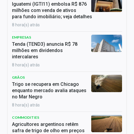
Iguatemi (IGTI11) embolsa R$ 876
milhões com venda de ativos
para fundo imobiliário; veja detalhes
8 hora(s) atrás
EMPRESAS
Tenda (TEND3) anuncia R$ 78
milhões em dividendos
intercalares
8 hora(s) atrás
GRÃOS
Trigo se recupera em Chicago
enquanto mercado avalia ataques
no Mar Negro
8 hora(s) atrás
COMMODITIES
Agricultores argentinos retêm
safra de trigo de olho em preços