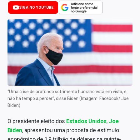
Newsletters
SIGA NO YOUTUBE
Cotações
Comprar ou vender?
Carteiras Recomendadas
Central de Dividendos
Central de Fundos Imobiliários
Central dos IPOs
“Uma crise de profundo sofrimento humano está em vista, e
não há tempo a perder”, disse Biden (Imagem: Facebook/ Joe
Renda Fixa
Biden)
Finanças Pessoais
O presidente eleito dos
Estados Unidos
,
Joe
Mercados
Biden
, apresentou uma proposta de estímulo
econômico de 1,9 trilhão de dólares na quinta-