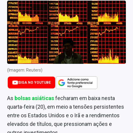
Newsletters
Cotações
Comprar ou vender?
Carteiras Recomendadas
Central de Dividendos
Central de Fundos Imobiliários
(Imagem: Reuters)
Central dos IPOs
SIGA NO YOUTUBE
Renda Fixa
As
bolsas asiáticas
fecharam em baixa nesta
quarta-feira (20), em meio a tensões persistentes
Finanças Pessoais
entre os Estados Unidos e o Irã e a rendimentos
Mercados
elevados de títulos, que pressionam ações e
outros investimentos.