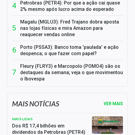
Petrobras (PETR4): Por que a ação cai quase
2% mesmo após lucro acima do esperado
Magalu (MGLU3): Fred Trajano dobra aposta
nas lojas físicas e mira Amazon para
reaquecer vendas online
Porto (PSSA3): Banco toma 'paulada' e ação
despenca; o que fazer com papel?
Fleury (FLRY3) e Marcopolo (POMO4) são os
destaques da semana; veja o que movimentou
o Ibovespa
MAIS NOTÍCIAS
VER MAIS
MAIS LIDAS
Dos R$ 17,4 bilhões em
dividendos da Petrobras (PETR4)