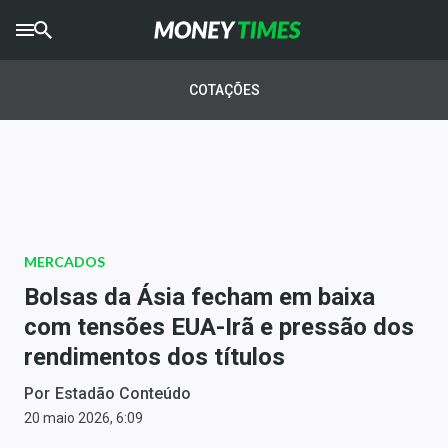
CRYPTO
TIMES
COTAÇÕES
AGRO
TIMES
Ibovespa
Giro do Mercado
MERCADOS
Newsletters
Bolsas da Ásia fecham em baixa
Money Trader
com tensões EUA-Irã e pressão dos
rendimentos dos títulos
Anuncie
Por
Estadão Conteúdo
Últimas Notícias
20 maio 2026, 6:09