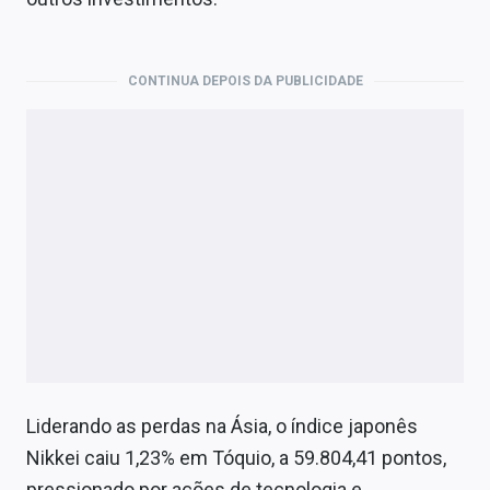
Economia
Empresas
CONTINUA DEPOIS DA PUBLICIDADE
Brasil
Política
Colunas
Especiais
Internacional
Marketing
Tecnologia
Liderando as perdas na Ásia, o índice japonês
Nikkei caiu 1,23% em Tóquio, a 59.804,41 pontos,
Conteúdo de Marca
pressionado por ações de tecnologia e