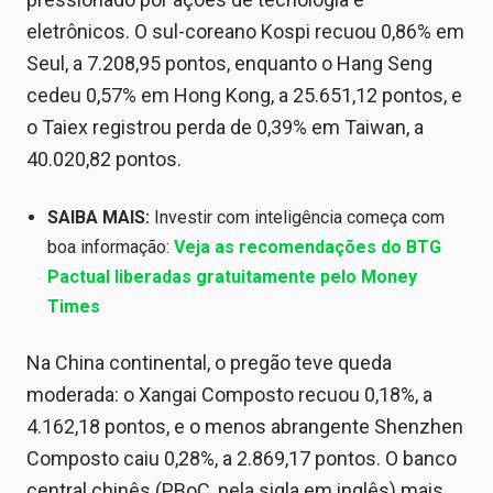
Sobre
eletrônicos. O sul-coreano Kospi recuou 0,86% em
Seul, a 7.208,95 pontos, enquanto o Hang Seng
Expediente
cedeu 0,57% em Hong Kong, a 25.651,12 pontos, e
Contato
o Taiex registrou perda de 0,39% em Taiwan, a
40.020,82 pontos.
SAIBA MAIS:
Investir com inteligência começa com
boa informação:
Veja as recomendações do BTG
Pactual liberadas gratuitamente pelo Money
Times
Na China continental, o pregão teve queda
moderada: o Xangai Composto recuou 0,18%, a
4.162,18 pontos, e o menos abrangente Shenzhen
Composto caiu 0,28%, a 2.869,17 pontos. O banco
central chinês (PBoC, pela sigla em inglês) mais