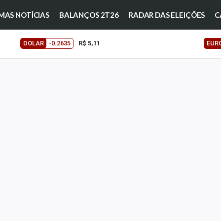
MAS NOTÍCIAS
BALANÇOS 2T26
RADAR DAS ELEIÇÕES
C
DOLAR
-0.2635
R$ 5,11
EUR