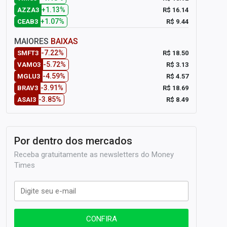
+1.13%
R$ 16.14
AZZA3
+1.07%
R$ 9.44
CEAB3
MAIORES
BAIXAS
-7.22%
R$ 18.50
SMFT3
-5.72%
R$ 3.13
VAMO3
-4.59%
R$ 4.57
MGLU3
-3.91%
R$ 18.69
BRAV3
-3.85%
R$ 8.49
ASAI3
Por dentro dos mercados
Receba gratuitamente as newsletters do Money
Times