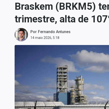
Braskem (BRKM5) tem 
Carteiras Recomendadas
Central de Dividendos
trimestre, alta de 10
Central de Fundos
Imobiliários
Por
Fernando Antunes
Central dos IPOs
14 maio 2026, 5:18
Renda Fixa
Finanças Pessoais
Mercados
Economia
Empresas
Brasil
Política
Colunas
Especiais