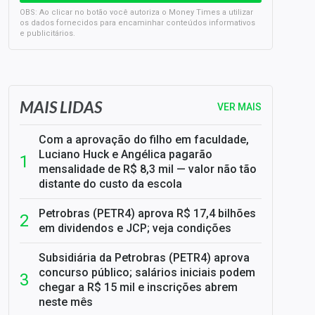
OBS: Ao clicar no botão você autoriza o Money Times a utilizar
os dados fornecidos para encaminhar conteúdos informativos
e publicitários.
SELIC em 14%: A repercussão da decisão sobre os JUROS
MAIS LIDAS
VER MAIS
Com a aprovação do filho em faculdade,
Luciano Huck e Angélica pagarão
mensalidade de R$ 8,3 mil — valor não tão
distante do custo da escola
Petrobras (PETR4) aprova R$ 17,4 bilhões
em dividendos e JCP; veja condições
Subsidiária da Petrobras (PETR4) aprova
concurso público; salários iniciais podem
chegar a R$ 15 mil e inscrições abrem
neste mês