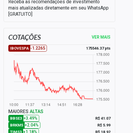
Receba as recomendações de investimento
mais atualizadas diretamente em seu WhatsApp
[GRATUITO]
COTAÇÕES
VER MAIS
-1.2265
175546.37 pts
IBOVESPA
MAIORES
ALTAS
+3.49%
R$ 41.07
BBSE3
+2.04%
R$ 5.99
BRKM5
+1.18%
R$ 18.92
TIMS3