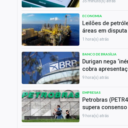
35 minuto(s) atrás
ECONOMIA
Leilões de petról
áreas em disputa
1 hora(s) atrás
BANCO DE BRASÍLIA
Durigan nega ‘iné
cobra apresentaç
9 hora(s) atrás
EMPRESAS
Petrobras (PETR4)
supera consenso
9 hora(s) atrás