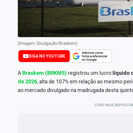
Internacional
Marketing
Tecnologia
Conteúdo de Marca
(Imagem: Divulgação/Braskem)
Sobre
Expediente
SIGA NO YOUTUBE
Contato
A
Braskem (BRKM5)
registrou um lucro
líquido 
de 2026
, alta de 107% em relação ao mesmo pe
ao mercado divulgado na madrugada desta quinta-
CONTINUA DEPOIS DA