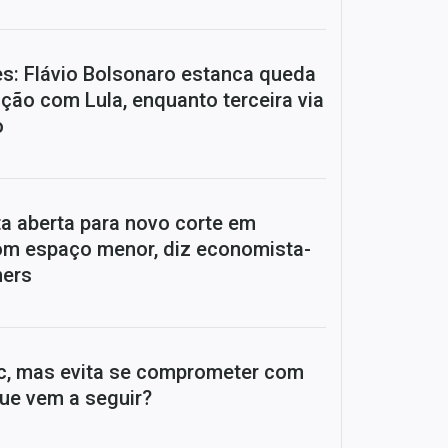
es: Flávio Bolsonaro estanca queda
ação com Lula, enquanto terceira via
o
a aberta para novo corte em
om espaço menor, diz economista-
ners
c, mas evita se comprometer com
que vem a seguir?