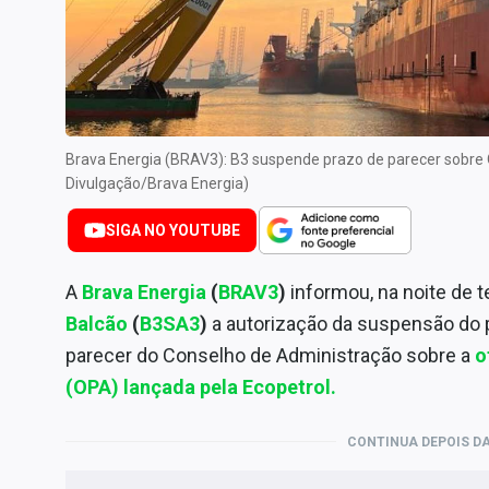
Especiais
Internacional
Marketing
Tecnologia
Brava Energia (BRAV3): B3 suspende prazo de parecer sobre
Conteúdo de Marca
Divulgação/Brava Energia)
Sobre
SIGA NO YOUTUBE
Expediente
Contato
A
Brava Energia
(
BRAV3
)
informou, na noite de t
Balcão
(
B3SA3
)
a autorização da suspensão do p
parecer do Conselho de Administração sobre a
o
(OPA) lançada pela Ecopetrol.
CONTINUA DEPOIS DA