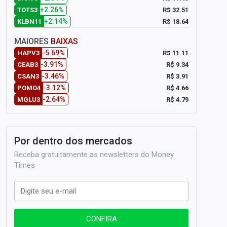
+2.26%
R$ 32.51
TOTS3
+2.14%
R$ 18.64
KLBN11
MAIORES
BAIXAS
-5.69%
R$ 11.11
HAPV3
-3.91%
R$ 9.34
CEAB3
-3.46%
R$ 3.91
CSAN3
-3.12%
R$ 4.66
POMO4
-2.64%
R$ 4.79
MGLU3
Por dentro dos mercados
Receba gratuitamente as newsletters do Money
Times