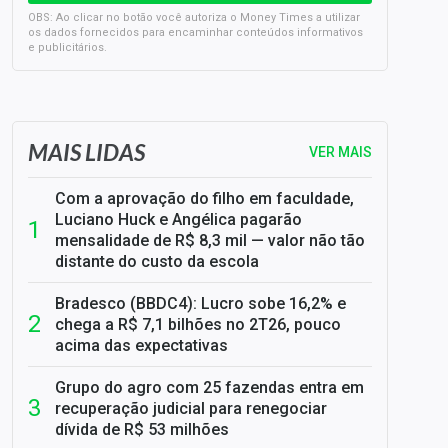
OBS: Ao clicar no botão você autoriza o Money Times a utilizar
os dados fornecidos para encaminhar conteúdos informativos
e publicitários.
SELIC em 14%: A repercussão da decisão sobre os JUROS
MAIS LIDAS
VER MAIS
Com a aprovação do filho em faculdade,
Luciano Huck e Angélica pagarão
mensalidade de R$ 8,3 mil — valor não tão
distante do custo da escola
Bradesco (BBDC4): Lucro sobe 16,2% e
chega a R$ 7,1 bilhões no 2T26, pouco
acima das expectativas
Grupo do agro com 25 fazendas entra em
recuperação judicial para renegociar
dívida de R$ 53 milhões