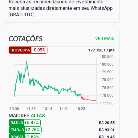
Receba as recomendações de investimento
mais atualizadas diretamente em seu WhatsApp
[GRATUITO]
COTAÇÕES
VER MAIS
−0,09%
177.726,17 pts
IBOVESPA
MAIORES
ALTAS
+5.87%
R$ 20.55
RADL3
+2.76%
R$ 93.01
EMBJ3
+2.64%
R$ 19.45
BRAV3