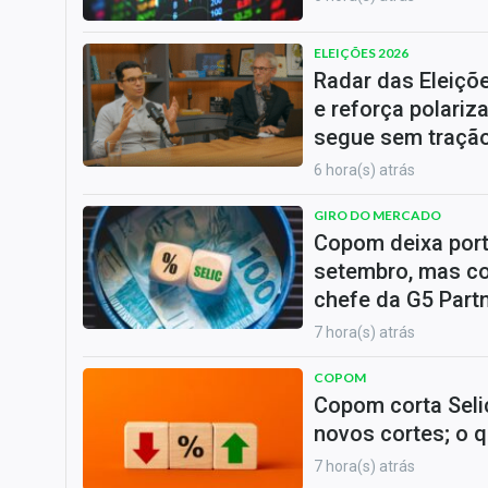
ELEIÇÕES 2026
Radar das Eleiçõ
e reforça polariz
segue sem traçã
6 hora(s) atrás
GIRO DO MERCADO
Copom deixa port
setembro, mas c
chefe da G5 Part
7 hora(s) atrás
COPOM
Copom corta Seli
novos cortes; o 
7 hora(s) atrás