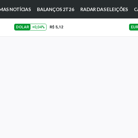
MAS NOTÍCIAS
BALANÇOS 2T26
RADAR DAS ELEIÇÕES
C
DOLAR
+0,04%
R$ 5,12
EU