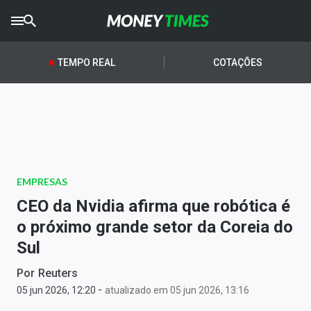
CRYPTO
TIMES
TEMPO REAL
COTAÇÕES
AGRO
TIMES
Ibovespa
Giro do Mercado
EMPRESAS
Newsletters
CEO da Nvidia afirma que robótica é
Money Trader
o próximo grande setor da Coreia do
Sul
Anuncie
Por
Reuters
-
Últimas Notícias
05 jun 2026, 12:20
atualizado em 05 jun 2026, 13:16