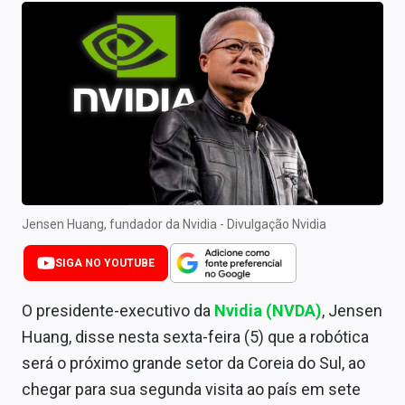
Newsletters
Cotações
Comprar ou vender?
Carteiras Recomendadas
Central de Dividendos
Central de Fundos Imobiliários
Jensen Huang, fundador da Nvidia - Divulgação Nvidia
Central dos IPOs
SIGA NO YOUTUBE
Renda Fixa
O presidente-executivo da
Nvidia (NVDA)
, Jensen
Finanças Pessoais
Huang, disse nesta sexta-feira (5) que a robótica
será o próximo grande setor da Coreia do Sul, ao
Mercados
chegar para sua segunda visita ao país em sete