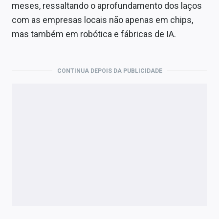
Economia
meses, ressaltando o aprofundamento dos laços
com as empresas locais não apenas em chips,
Empresas
mas também em robótica e fábricas de IA.
Brasil
Política
CONTINUA DEPOIS DA PUBLICIDADE
Colunas
Especiais
Internacional
Marketing
Tecnologia
Conteúdo de Marca