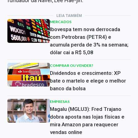
fundador da Naver, Lee Hae-jin.
LEIA TAMBÉM
MERCADOS
Ibovespa tem nova derrocada
com Petrobras (PETR4) e
acumula perda de 3% na semana;
dólar cai a R$ 5,08
COMPRAR OU VENDER?
Dividendos e crescimento: XP
bate o martelo e elege o melhor
banco da bolsa
EMPRESAS
Magalu (MGLU3): Fred Trajano
dobra aposta nas lojas físicas e
mira Amazon para reaquecer
vendas online