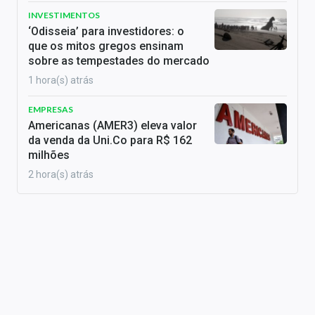
INVESTIMENTOS
‘Odisseia’ para investidores: o
que os mitos gregos ensinam
sobre as tempestades do mercado
1 hora(s) atrás
EMPRESAS
Americanas (AMER3) eleva valor
da venda da Uni.Co para R$ 162
milhões
2 hora(s) atrás