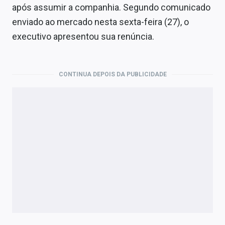
Economia
após assumir a companhia. Segundo comunicado
enviado ao mercado nesta sexta-feira (27), o
Empresas
executivo apresentou sua renúncia.
Brasil
Política
CONTINUA DEPOIS DA PUBLICIDADE
Colunas
Especiais
Internacional
Marketing
Tecnologia
Conteúdo de Marca