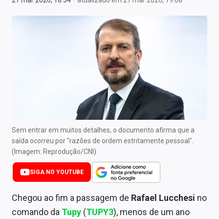
27 mar 2026, 18:54
atualizado em 27 mar 2026, 19:08
Newsletters
Cotações
Comprar ou vender?
Carteiras Recomendadas
Central de Dividendos
Central de Fundos Imobiliários
Sem entrar em muitos detalhes, o documento afirma que a
Central dos IPOs
saída ocorreu por "razões de ordem estritamente pessoal".
(Imagem: Reprodução/CNI)
Renda Fixa
SIGA NO YOUTUBE
Finanças Pessoais
Chegou ao fim a passagem de
Rafael Lucchesi
no
Mercados
comando da
Tupy
(
TUPY3
), menos de um ano