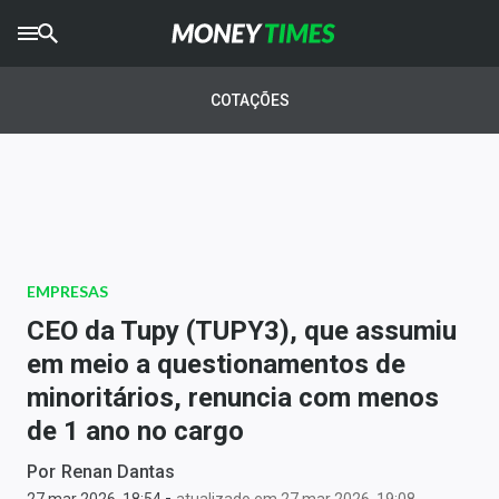
CRYPTO
TIMES
COTAÇÕES
AGRO
TIMES
Ibovespa
Giro do Mercado
EMPRESAS
Newsletters
CEO da Tupy (TUPY3), que assumiu
Money Trader
em meio a questionamentos de
minoritários, renuncia com menos
Anuncie
de 1 ano no cargo
Últimas Notícias
Por
Renan Dantas
-