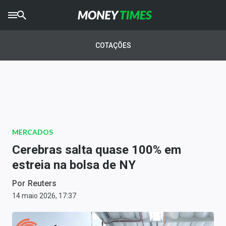
CRYPTO
TIMES
COTAÇÕES
AGRO
TIMES
Ibovespa
Giro do Mercado
MERCADOS
Newsletters
Cerebras salta quase 100% em
Money Trader
estreia na bolsa de NY
Anuncie
Por
Reuters
14 maio 2026, 17:37
Últimas Notícias