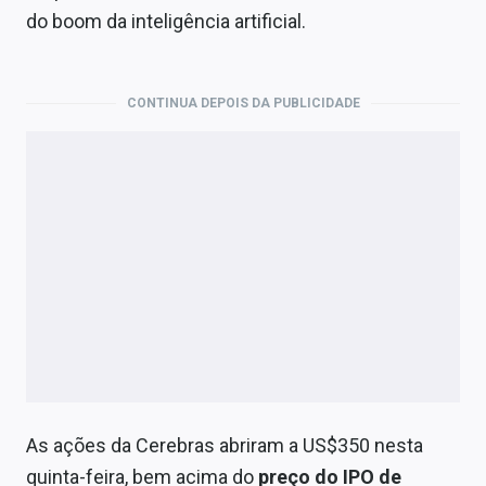
Economia
do boom da inteligência artificial.
Empresas
Brasil
CONTINUA DEPOIS DA PUBLICIDADE
Política
Colunas
Especiais
Internacional
Marketing
Tecnologia
As ações da Cerebras abriram a US$350 nesta
Conteúdo de Marca
quinta-feira, bem acima do
preço do IPO de