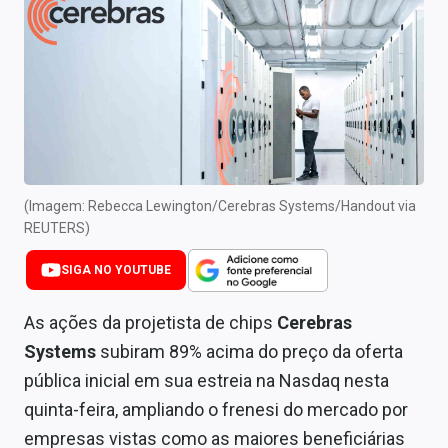
Newsletters
Cotações
Comprar ou vender?
Carteiras Recomendadas
Central de Dividendos
(Imagem: Rebecca Lewington/Cerebras Systems/Handout via
REUTERS)
Central de Fundos Imobiliários
SIGA NO YOUTUBE
Central dos IPOs
As ações da projetista de chips
Cerebras
Renda Fixa
Systems
subiram 89% acima do preço da oferta
Finanças Pessoais
pública inicial em sua estreia na Nasdaq nesta
quinta-feira, ampliando o frenesi do mercado por
Mercados
empresas vistas como as maiores beneficiárias