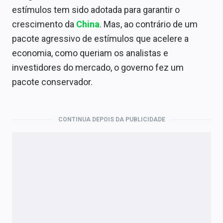
Economia
estímulos tem sido adotada para garantir o
crescimento da
China
. Mas, ao contrário de um
Empresas
pacote agressivo de estímulos que acelere a
Brasil
economia, como queriam os analistas e
investidores do mercado, o governo fez um
Política
pacote conservador.
Money Trader
Colunas
CONTINUA DEPOIS DA PUBLICIDADE
Especiais
Internacional
Marketing
Tecnologia