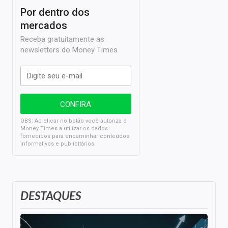
Por dentro dos
mercados
Receba gratuitamente as
newsletters do Money Times
OBS: Ao clicar no botão você autoriza o
Money Times a utilizar os dados
fornecidos para encaminhar conteúdos
informativos e publicitários.
DESTAQUES