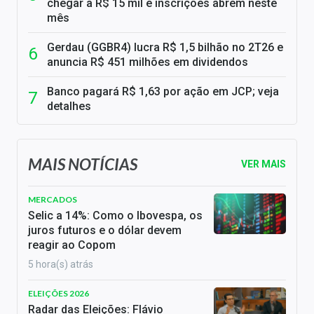
chegar a R$ 15 mil e inscrições abrem neste
mês
Gerdau (GGBR4) lucra R$ 1,5 bilhão no 2T26 e
anuncia R$ 451 milhões em dividendos
Banco pagará R$ 1,63 por ação em JCP; veja
detalhes
MAIS NOTÍCIAS
VER MAIS
MERCADOS
Selic a 14%: Como o Ibovespa, os
juros futuros e o dólar devem
reagir ao Copom
5 hora(s) atrás
ELEIÇÕES 2026
Radar das Eleições: Flávio