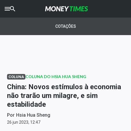
CRYPTO
TIMES
COTAÇÕES
AGRO
TIMES
Ibovespa
Giro do Mercado
COLUNA DO HSIA HUA SHENG
COLUNA
Newsletters
China: Novos estímulos à economia
Money Trader
não trarão um milagre, e sim
estabilidade
Anuncie
Por
Hsia Hua Sheng
Últimas Notícias
26 jun 2023, 12:47