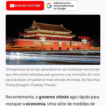
Newsletters
SIGA NO YOUTUBE
Cotações
Comprar ou vender?
Carteiras Recomendadas
Central de Dividendos
Central de Fundos Imobiliários
Central dos IPOs
Chinaprecisa de tempo para absorver as mudanças estruturais
que vêm sendo adotadas pelo governo, e as correções de rumo
Renda Fixa
para alcançar um patamar mais elevado de renda, diz Hsia Hua
Sheng (Imagem: Pixabay/ Pexels)
Finanças Pessoais
Recentemente, o
governo chinês
agiu rápido para
Mercados
reerguer a
economia
. Uma série de medidas de