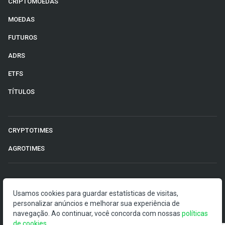
CRIPTOMOEDAS
MOEDAS
FUTUROS
ADRS
ETFS
TÍTULOS
CRYPTOTIMES
AGROTIMES
©2026 Money Times.
Usamos cookies para guardar estatísticas de visitas,
personalizar anúncios e melhorar sua experiência de
O Money Times publica matérias de cunho jornalístico, que
navegação. Ao continuar, você concorda com nossas
políticas
visam a democratização da informação. Nossas
de cookies
.
publicações devem ser compreendidas como boletins