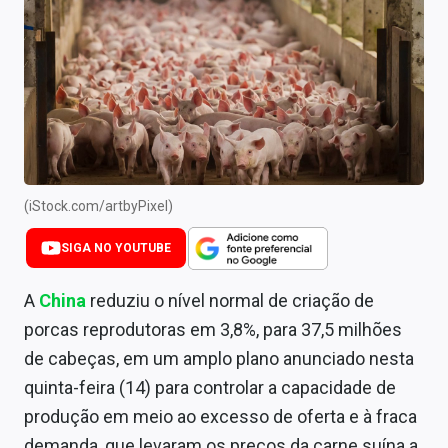
Newsletters
Cotações
Comprar ou vender?
Carteiras Recomendadas
Central de Dividendos
(iStock.com/artbyPixel)
Central de Fundos Imobiliários
SIGA NO YOUTUBE
Central dos IPOs
A
China
reduziu o nível normal de criação de
Renda Fixa
porcas reprodutoras em 3,8%, para 37,5 milhões
de cabeças, em um amplo plano anunciado nesta
Finanças Pessoais
quinta-feira (14) para controlar a capacidade de
Mercados
produção em meio ao excesso de oferta e à fraca
demanda, que levaram os preços da carne suína a