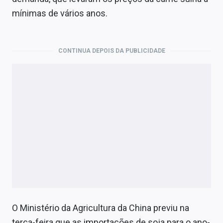
Economia
mínimas de vários anos.
Empresas
Brasil
CONTINUA DEPOIS DA PUBLICIDADE
Política
Colunas
Especiais
Internacional
Marketing
Tecnologia
O Ministério da Agricultura da China previu na
Conteúdo de Marca
terça-feira que as importações de soja para o ano-