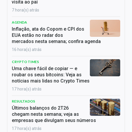
visita ao pai
7 hora(s) atrás
AGENDA
Inflação, ata do Copom e CPI dos
EUA estão no radar dos
mercados nesta semana; confira agenda
16 hora(s) atrás
CRYPTO TIMES
Uma chave fácil de copiar — e
roubar os seus bitcoins: Veja as
notícias mais lidas no Crypto Times
17 hora(s) atrás
RESULTADOS
Últimos balanços do 2T26
chegam nesta semana; veja as
empresas que divulgam seus números
17 hora(s) atrás