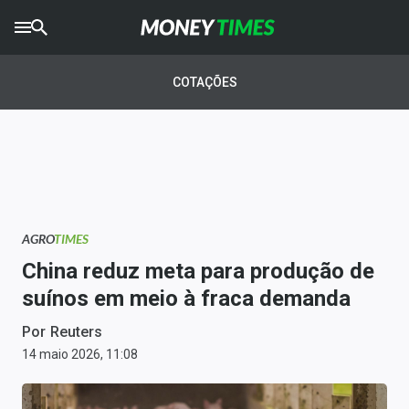
CRYPTO
TIMES
COTAÇÕES
AGRO
TIMES
Ibovespa
Giro do Mercado
AGRO
TIMES
Newsletters
China reduz meta para produção de
Money Trader
suínos em meio à fraca demanda
Anuncie
Por
Reuters
14 maio 2026, 11:08
Últimas Notícias