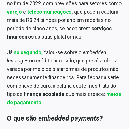
no fim de 2022, com previsões para setores como
Conteúdo de Marca
varejo
e
telecomunicações
,
que podem capturar
Sobre
mais de R$ 24 bilhões por ano em receitas no
período de cinco anos, se acoplarem
serviços
Expediente
financeiros
às suas plataformas.
Contato
Já
no segundo,
falou-se sobre o
embedded
lending –
ou crédito acoplado, que prevê a oferta
variada por meio de plataformas de produtos não
necessariamente financeiros. Para fechar a série
com chave de ouro, a coluna deste mês trata do
tipo de
finança acoplada
que mais cresce:
meios
de pagamento
.
O que são
embedded payments
?