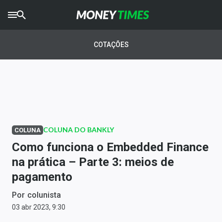
CRYPTO
TIMES
COTAÇÕES
AGRO
TIMES
Ibovespa
Giro do Mercado
COLUNA DO BANKLY
COLUNA
Newsletters
Como funciona o Embedded Finance
Money Trader
na prática – Parte 3: meios de
pagamento
Anuncie
Por
colunista
Últimas Notícias
03 abr 2023, 9:30