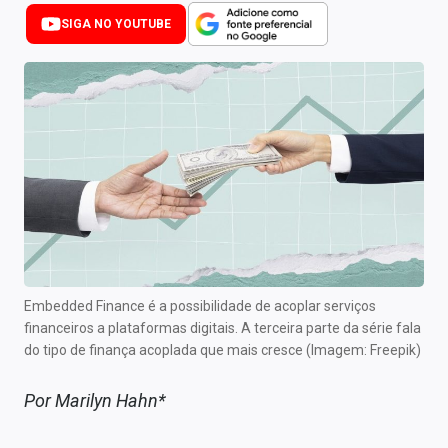
Newsletters
SIGA NO YOUTUBE
Cotações
Comprar ou vender?
Carteiras Recomendadas
Central de Dividendos
Central de Fundos Imobiliários
Central dos IPOs
Embedded Finance é a possibilidade de acoplar serviços
Renda Fixa
financeiros a plataformas digitais. A terceira parte da série fala
do tipo de finança acoplada que mais cresce (Imagem: Freepik)
Finanças Pessoais
Por Marilyn Hahn*
Mercados