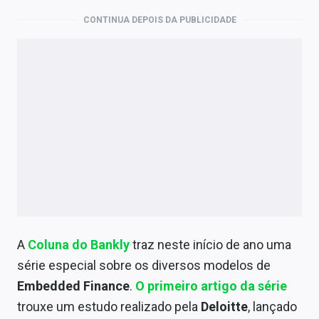
Economia
CONTINUA DEPOIS DA PUBLICIDADE
Empresas
Brasil
Política
Money Trader
Colunas
Especiais
Internacional
A
Coluna do Bankly
traz neste início de ano uma
Marketing
série especial sobre os diversos modelos de
Embedded Finance
.
O primeiro artigo da série
Tecnologia
trouxe um estudo realizado pela
Deloitte
, lançado