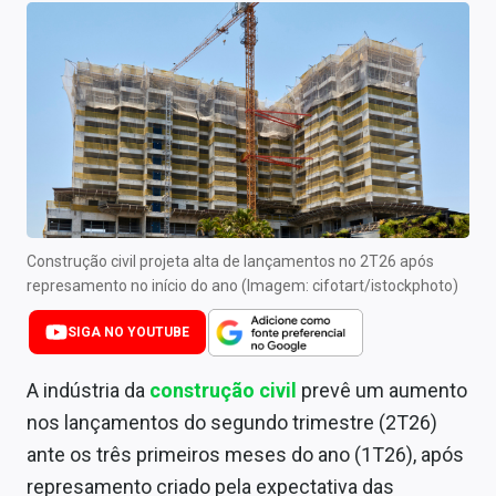
Newsletters
Cotações
Comprar ou vender?
Carteiras Recomendadas
Central de Dividendos
Central de Fundos Imobiliários
Construção civil projeta alta de lançamentos no 2T26 após
represamento no início do ano (Imagem: cifotart/istockphoto)
Central dos IPOs
SIGA NO YOUTUBE
Renda Fixa
A indústria da
construção civil
prevê um aumento
Finanças Pessoais
nos lançamentos do segundo trimestre (2T26)
ante os três primeiros meses do ano (1T26), após
Mercados
represamento criado pela expectativa das