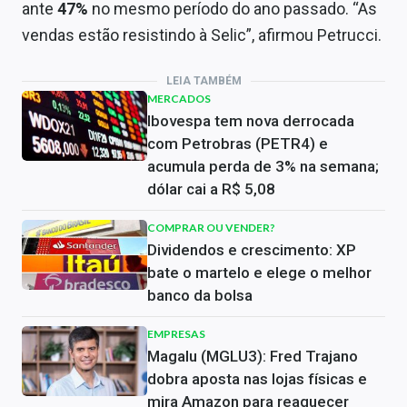
ante
47%
no mesmo período do ano passado. “As
vendas estão resistindo à Selic”, afirmou Petrucci.
LEIA TAMBÉM
MERCADOS
Ibovespa tem nova derrocada
com Petrobras (PETR4) e
acumula perda de 3% na semana;
dólar cai a R$ 5,08
COMPRAR OU VENDER?
Dividendos e crescimento: XP
bate o martelo e elege o melhor
banco da bolsa
EMPRESAS
Magalu (MGLU3): Fred Trajano
dobra aposta nas lojas físicas e
mira Amazon para reaquecer