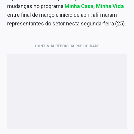
Economia
mudanças no programa
Minha Casa, Minha Vida
entre final de março e início de abril, afirmaram
Empresas
representantes do setor nesta segunda-feira (25).
Brasil
Política
CONTINUA DEPOIS DA PUBLICIDADE
Colunas
Especiais
Internacional
Marketing
Tecnologia
Conteúdo de Marca