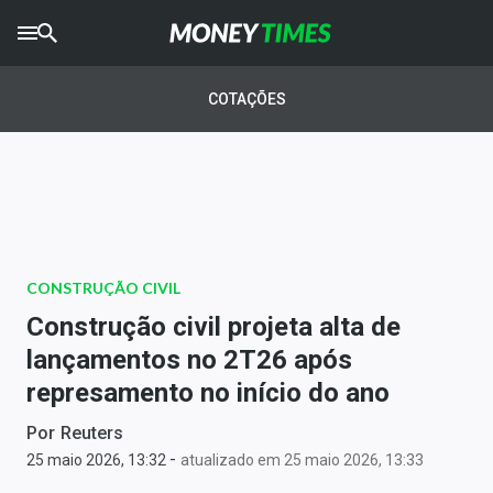
CRYPTO
TIMES
COTAÇÕES
AGRO
TIMES
Ibovespa
Giro do Mercado
CONSTRUÇÃO CIVIL
Newsletters
Construção civil projeta alta de
Money Trader
lançamentos no 2T26 após
represamento no início do ano
Anuncie
Por
Reuters
-
Últimas Notícias
25 maio 2026, 13:32
atualizado em 25 maio 2026, 13:33