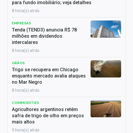
para fundo imobiliário; veja detalhes
8 hora(s) atrás
EMPRESAS
Tenda (TEND3) anuncia R$ 78
milhões em dividendos
intercalares
8 hora(s) atrás
GRÃOS
Trigo se recupera em Chicago
enquanto mercado avalia ataques
no Mar Negro
8 hora(s) atrás
COMMODITIES
Agricultores argentinos retêm
safra de trigo de olho em preços
mais altos
9 hora(s) atrás