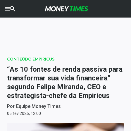
CRYPTO
TIMES
AGRO
TIMES
Ibovespa
CONTEÚDO EMPIRICUS
Giro do Mercado
“As 10 fontes de renda passiva para
transformar sua vida financeira”
Newsletters
segundo Felipe Miranda, CEO e
Money Trader
estrategista-chefe da Empiricus
Anuncie
Por
Equipe Money Times
05 fev 2025, 12:00
Últimas Notícias