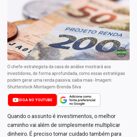
Newsletters
Cotações
Comprar ou vender?
Carteiras Recomendadas
Central de Dividendos
O chefe-estrategista da casa de análise mostrará aos
Central de Fundos Imobiliários
investidores, de forma aprofundada, como essas estratégias
podem gerar uma renda passiva; saiba mais- Imagem:
Central dos IPOs
Shutterstock-Montagem-Brenda Silva
Renda Fixa
SIGA NO YOUTUBE
Finanças Pessoais
Quando o assunto é investimentos, o melhor
caminho vai além de simplesmente multiplicar
Mercados
dinheiro. É preciso tomar cuidado também para