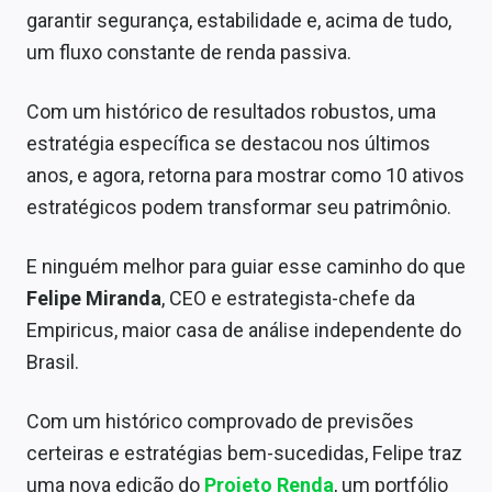
Economia
garantir segurança, estabilidade e, acima de tudo,
um fluxo constante de renda passiva.
Empresas
Brasil
Com um histórico de resultados robustos, uma
estratégia específica se destacou nos últimos
Política
anos, e agora, retorna para mostrar como 10 ativos
Money Trader
estratégicos podem transformar seu patrimônio.
Colunas
E ninguém melhor para guiar esse caminho do que
Felipe Miranda
, CEO e estrategista-chefe da
Especiais
Empiricus, maior casa de análise independente do
Internacional
Brasil.
Marketing
Com um histórico comprovado de previsões
Tecnologia
certeiras e estratégias bem-sucedidas, Felipe traz
uma nova edição do
Projeto Renda
, um portfólio