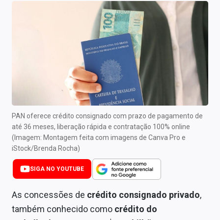
Newsletters
Cotações
Comprar ou vender?
Carteiras Recomendadas
Central de Dividendos
Central de Fundos Imobiliários
PAN oferece crédito consignado com prazo de pagamento de
até 36 meses, liberação rápida e contratação 100% online
Central dos IPOs
(Imagem: Montagem feita com imagens de Canva Pro e
iStock/Brenda Rocha)
Renda Fixa
SIGA NO YOUTUBE
Finanças Pessoais
As concessões de
crédito consignado privado
,
Mercados
também conhecido como
crédito do