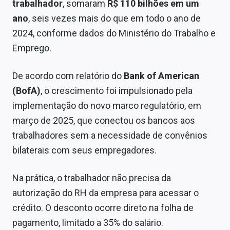
trabalhador
, somaram
R$ 110 bilhões em um
Economia
ano
, seis vezes mais do que em todo o ano de
Empresas
2024, conforme dados do Ministério do Trabalho e
Emprego.
Brasil
Política
De acordo com relatório do
Bank of American
(BofA)
, o crescimento foi impulsionado pela
Colunas
implementação do novo marco regulatório, em
Especiais
março de 2025, que conectou os bancos aos
trabalhadores sem a necessidade de convênios
Internacional
bilaterais com seus empregadores.
Marketing
Na prática, o trabalhador não precisa da
Tecnologia
autorização do RH da empresa para acessar o
crédito. O desconto ocorre direto na folha de
Conteúdo de Marca
pagamento, limitado a 35% do salário.