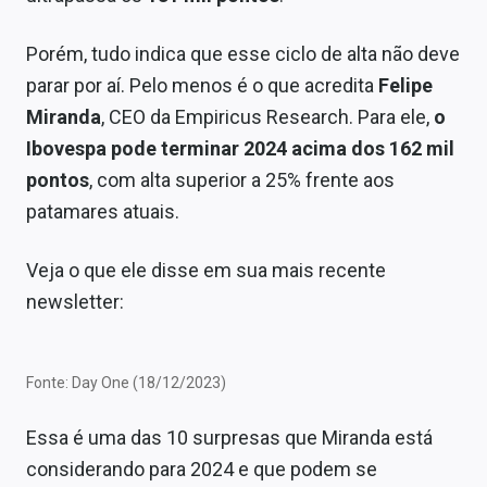
Economia
Porém, tudo indica que esse ciclo de alta não deve
Empresas
parar por aí. Pelo menos é o que acredita
Felipe
Brasil
Miranda
, CEO da Empiricus Research. Para ele,
o
Ibovespa pode terminar 2024 acima dos 162 mil
Política
pontos
, com alta superior a 25% frente aos
Colunas
patamares atuais.
Especiais
Veja o que ele disse em sua mais recente
Internacional
newsletter:
Marketing
Fonte: Day One (18/12/2023)
Tecnologia
Essa é uma das 10 surpresas que Miranda está
Conteúdo de Marca
considerando para 2024 e que podem se