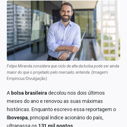
Newsletters
Cotações
Comprar ou vender?
Carteiras Recomendadas
Central de Dividendos
Central de Fundos Imobiliários
Felipe Miranda considera que ciclo de alta da bolsa pode ser ainda
maior do que o projetado pelo mercado; entenda
. (Imagem:
Central dos IPOs
Empiricus/Divulgação)
Renda Fixa
A
bolsa brasileira
decolou nos dois últimos
meses do ano e renovou as suas máximas
Finanças Pessoais
históricas. Enquanto escrevo essa reportagem o
Mercados
Ibovespa
, principal índice acionário do país,
ultrapassa os
131 mil pontos
.