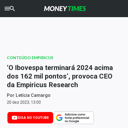
CRYPTO
TIMES
AGRO
TIMES
Ibovespa
CONTEÚDO EMPIRICUS
Giro do Mercado
‘O Ibovespa terminará 2024 acima
dos 162 mil pontos’, provoca CEO
Newsletters
da Empiricus Research
Money Trader
Por
Letícia Camargo
Anuncie
20 dez 2023, 13:00
SIGA NO YOUTUBE
Últimas Notícias