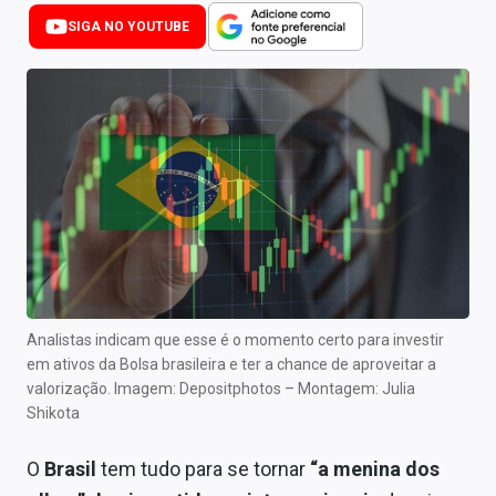
Newsletters
SIGA NO YOUTUBE
Cotações
Comprar ou vender?
Carteiras Recomendadas
Central de Dividendos
Central de Fundos Imobiliários
Central dos IPOs
Analistas indicam que esse é o momento certo para investir
Renda Fixa
em ativos da Bolsa brasileira e ter a chance de aproveitar a
valorização. Imagem: Depositphotos – Montagem: Julia
Finanças Pessoais
Shikota
Mercados
O
Brasil
tem tudo para se tornar
“a menina dos