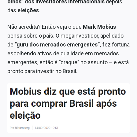
olhos” dos investidores internacionais
depois
Economia
das
eleições
.
Empresas
Não acredita? Então veja o que
Mark Mobius
Brasil
pensa sobre o país. O megainvestidor, apelidado
Política
de
“guru dos mercados emergentes”,
fez fortuna
escolhendo ativos de qualidade em mercados
Colunas
emergentes, então é “craque” no assunto – e está
Especiais
pronto para investir no Brasil.
Internacional
Marketing
Tecnologia
Conteúdo de Marca