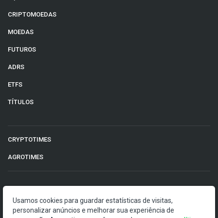
CRIPTOMOEDAS
MOEDAS
FUTUROS
ADRS
ETFS
TÍTULOS
CRYPTOTIMES
AGROTIMES
©2026 Money Times.
Usamos cookies para guardar estatísticas de visitas,
personalizar anúncios e melhorar sua experiência de
O Money Times publica matérias de cunho jornalístico, que