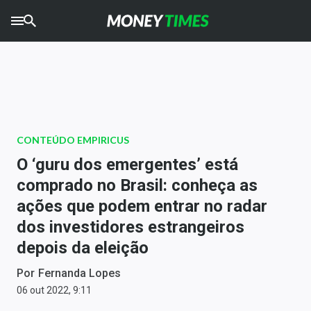
CRYPTO
TIMES
AGRO
TIMES
Ibovespa
CONTEÚDO EMPIRICUS
Giro do Mercado
O ‘guru dos emergentes’ está
comprado no Brasil: conheça as
Newsletters
ações que podem entrar no radar
Money Trader
dos investidores estrangeiros
depois da eleição
Anuncie
Por
Fernanda Lopes
Últimas Notícias
06 out 2022, 9:11