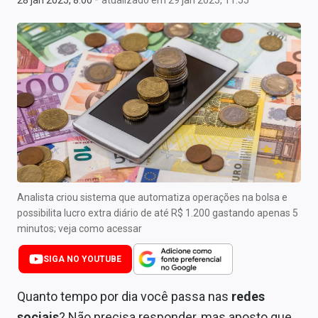
28 jan 2025, 8:00
atualizado em 29 jan 2025, 11:55
Newsletters
Cotações
Comprar ou vender?
Carteiras Recomendadas
Central de Dividendos
Central de Fundos Imobiliários
Central dos IPOs
Analista criou sistema que automatiza operações na bolsa e
possibilita lucro extra diário de até R$ 1.200 gastando apenas 5
Renda Fixa
minutos; veja como acessar
Finanças Pessoais
SIGA NO YOUTUBE
Mercados
Quanto tempo por dia você passa nas
redes
sociais
? Não precisa responder, mas aposto que