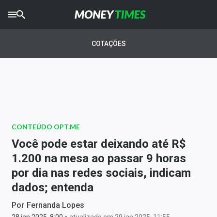
CRYPTO
TIMES
COTAÇÕES
AGRO
TIMES
Ibovespa
Giro do Mercado
CONTEÚDO OPT.ME
Newsletters
Você pode estar deixando até R$
Money Trader
1.200 na mesa ao passar 9 horas
por dia nas redes sociais, indicam
Anuncie
dados; entenda
Últimas Notícias
Por
Fernanda Lopes
-