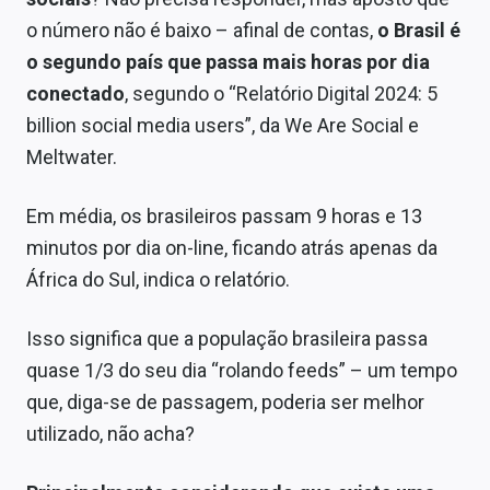
Economia
o número não é baixo – afinal de contas,
o Brasil é
Empresas
o segundo país que passa mais horas por dia
conectado
, segundo o “Relatório Digital 2024: 5
Brasil
billion social media users”, da We Are Social e
Política
Meltwater.
Colunas
Em média, os brasileiros passam 9 horas e 13
minutos por dia on-line, ficando atrás apenas da
Especiais
África do Sul, indica o relatório.
Internacional
Isso significa que a população brasileira passa
Marketing
quase 1/3 do seu dia “rolando feeds” – um tempo
Tecnologia
que, diga-se de passagem, poderia ser melhor
utilizado, não acha?
Conteúdo de Marca