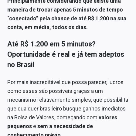
Principalmente considerando que existe uma
Sobre
maneira de trocar apenas 5 minutos de tempo
Expediente
“conectado” pela chance de até R$ 1.200 na sua
conta, em média, todos os dias.
Contato
Até R$ 1.200 em 5 minutos?
Oportunidade é real e já tem adeptos
no Brasil
Por mais inacreditável que possa parecer, lucros
como esses são possíveis graças a um
mecanismo relativamente simples, que possibilita
que qualquer brasileiro busque ganhos imediatos
na Bolsa de Valores, começando com
valores
pequenos
e
sem a necessidade de
conhecimento prévio
.