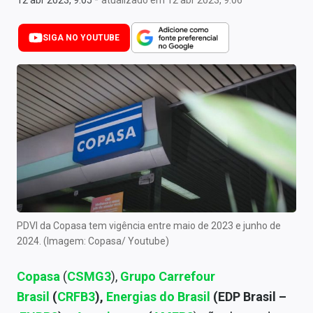
12 abr 2023, 9:05
atualizado em 12 abr 2023, 9:06
Newsletters
SIGA NO YOUTUBE
Cotações
Comprar ou vender?
Carteiras Recomendadas
Central de Dividendos
Central de Fundos Imobiliários
Central dos IPOs
Renda Fixa
PDVI da Copasa tem vigência entre maio de 2023 e junho de
2024. (Imagem: Copasa/ Youtube)
Finanças Pessoais
Copasa
(
CSMG3
),
Grupo Carrefour
Mercados
Brasil
(
CRFB3
),
Energias do Brasil
(EDP Brasil –