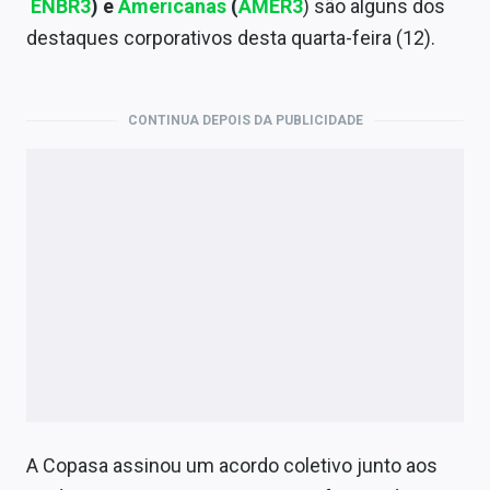
ENBR3
) e
Americanas
(
AMER3
) são alguns dos
Economia
destaques corporativos desta quarta-feira (12).
Empresas
Brasil
CONTINUA DEPOIS DA PUBLICIDADE
Política
Colunas
Especiais
Internacional
Marketing
Tecnologia
Conteúdo de Marca
A Copasa assinou um acordo coletivo junto aos