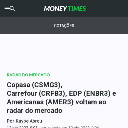
CRYPTO
TIMES
COTAÇÕES
AGRO
TIMES
Ibovespa
Giro do Mercado
RADAR DO MERCADO
Newsletters
Copasa (CSMG3),
Money Trader
Carrefour (CRFB3), EDP (ENBR3) e
Americanas (AMER3) voltam ao
Anuncie
radar do mercado
Últimas Notícias
Por
Kaype Abreu
-