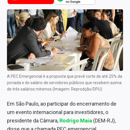
Newsletters
Cotações
Comprar ou vender?
Carteiras Recomendadas
Central de Dividendos
Central de Fundos Imobiliários
A PEC Emergencial é a proposta que prevê corte de até 25% da
Central dos IPOs
jornada e do salário de servidores públicos que recebem acima
de três salários mínimos (Imagem: Reprodção/DPU)
Renda Fixa
Em São Paulo, ao participar do encerramento de
Finanças Pessoais
um evento internacional para investidores, o
Mercados
presidente da Câmara,
Rodrigo Maia
(DEM-RJ),
disse que a chamada PEC emergencial