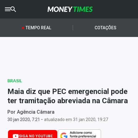
CRYPTO
TIMES
TEMPO REAL
COTAÇÕES
AGRO
TIMES
Ibovespa
Giro do Mercado
BRASIL
Newsletters
Maia diz que PEC emergencial pode
Money Trader
ter tramitação abreviada na Câmara
Anuncie
Por
Agência Câmara
-
30 jan 2020, 7:21
atualizado em 31 jan 2020, 19:27
Últimas Notícias
SIGA NO YOUTUBE