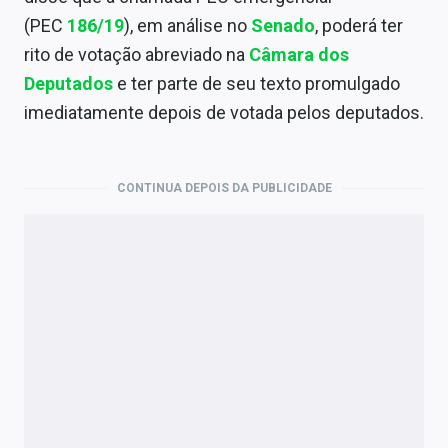
Economia
(PEC
186/19
), em análise no
Senado
, poderá ter
Empresas
rito de votação abreviado na
Câmara dos
Deputados
e ter parte de seu texto promulgado
Brasil
imediatamente depois de votada pelos deputados.
Política
Money Trader
CONTINUA DEPOIS DA PUBLICIDADE
Colunas
Especiais
Internacional
Marketing
Tecnologia