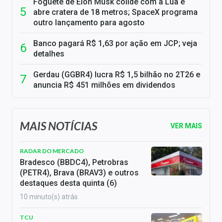
Foguete de Elon Musk colide com a Lua e
abre cratera de 18 metros; SpaceX programa
outro lançamento para agosto
Banco pagará R$ 1,63 por ação em JCP; veja
detalhes
Gerdau (GGBR4) lucra R$ 1,5 bilhão no 2T26 e
anuncia R$ 451 milhões em dividendos
MAIS NOTÍCIAS
VER MAIS
RADAR DO MERCADO
Bradesco (BBDC4), Petrobras
(PETR4), Brava (BRAV3) e outros
destaques desta quinta (6)
10 minuto(s) atrás
TCU