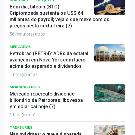
Economia
Bom dia, bitcoin (BTC):
Criptomoeda sustenta os US$ 64
Empresas
mil antes do payroll; veja o que mexe com os
preços nesta sexta-feira (7)
Brasil
56 minuto(s) atrás
Política
MERCADOS
Petrobras (PETR4): ADRs da estatal
Colunas
avançam em Nova York com lucro
acima do esperado e dividendos
Especiais
1 hora(s) atrás
Internacional
MORNING TIMES
Mercado repercute dividendo
Marketing
bilionário da Petrobras; Ibovespa
em dólar cai hoje (7)
Tecnologia
1 hora(s) atrás
Conteúdo de Marca
TREASURIES
Nas máximas: o que a disparada