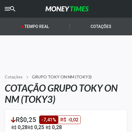
CRYPTO
TIMES
TEMPO REAL
COTAÇÕES
AGRO
TIMES
Ibovespa
Giro do Mercado
Cotações
GRUPO TOKY ON NM (TOKY3)
Newsletters
COTAÇÃO GRUPO TOKY ON
Money Trader
NM (TOKY3)
Anuncie
R$0,25
-7,41%
R$ -0,02
Últimas Notícias
0,28
0,25
0,28
R$
R$
R$