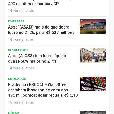
490 milhões e anuncia JCP
14 hora(s) atrás
EMPRESAS
Assaí (ASAI3) mais do que dobra
lucro no 2T26, para R$ 537 milhões
14 hora(s) atrás
RESULTADOS
Allos (ALOS3) tem lucro líquido
quase 60% maior no 2º tri
14 hora(s) atrás
MERCADOS
Bradesco (BBDC4) e Wall Street
derrubam Ibovespa de volta aos
175 mil pontos; dólar recua a R$ 5,10
15 hora(s) atrás
DÓLAR