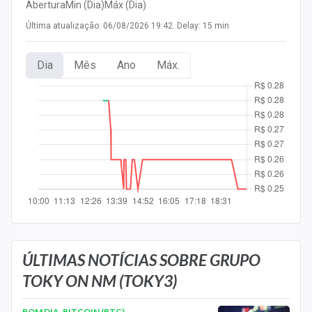
Abertura
Min (Dia)
Máx (Dia)
Newsletters
Última atualização: 06/08/2026 19:42. Delay: 15 min
Cotações
Dia
Mês
Ano
Máx.
Comprar ou vender?
Carteiras Recomendadas
Central de Dividendos
Central de Fundos Imobiliários
Central dos IPOs
Renda Fixa
Finanças Pessoais
ÚLTIMAS NOTÍCIAS SOBRE GRUPO
TOKY ON NM (TOKY3)
Mercados
BOM DIA, BITCOIN (BTC)