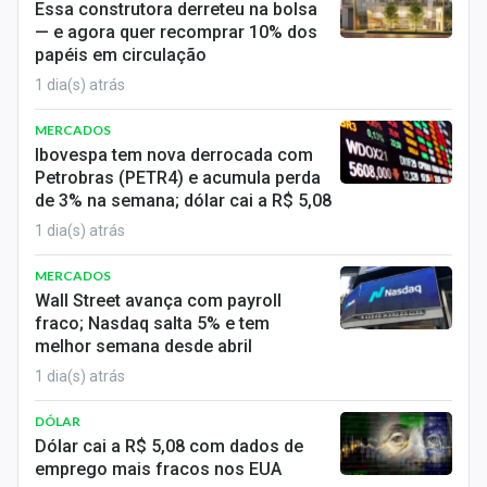
Essa construtora derreteu na bolsa
Sobre
— e agora quer recomprar 10% dos
papéis em circulação
Expediente
1 dia(s) atrás
Contato
MERCADOS
Ibovespa tem nova derrocada com
Petrobras (PETR4) e acumula perda
de 3% na semana; dólar cai a R$ 5,08
1 dia(s) atrás
MERCADOS
Wall Street avança com payroll
fraco; Nasdaq salta 5% e tem
melhor semana desde abril
1 dia(s) atrás
DÓLAR
Dólar cai a R$ 5,08 com dados de
emprego mais fracos nos EUA