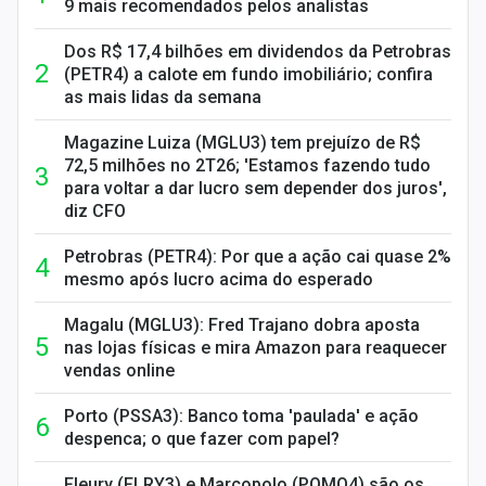
9 mais recomendados pelos analistas
Dos R$ 17,4 bilhões em dividendos da Petrobras
(PETR4) a calote em fundo imobiliário; confira
as mais lidas da semana
Magazine Luiza (MGLU3) tem prejuízo de R$
72,5 milhões no 2T26; 'Estamos fazendo tudo
para voltar a dar lucro sem depender dos juros',
diz CFO
Petrobras (PETR4): Por que a ação cai quase 2%
mesmo após lucro acima do esperado
Magalu (MGLU3): Fred Trajano dobra aposta
nas lojas físicas e mira Amazon para reaquecer
vendas online
Porto (PSSA3): Banco toma 'paulada' e ação
despenca; o que fazer com papel?
Fleury (FLRY3) e Marcopolo (POMO4) são os