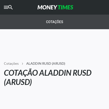
CRYPTO
TIMES
COTAÇÕES
AGRO
TIMES
Ibovespa
Giro do Mercado
Cotações
ALADDIN RUSD (ARUSD)
Newsletters
COTAÇÃO ALADDIN RUSD
Money Trader
(ARUSD)
Anuncie
Últimas Notícias