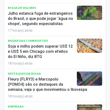
Economia
BOLSA DE VALORES
Empresas
Julho estanca fuga de estrangeiros
do Brasil; o que pode jogar ‘água no
Brasil
chope’, segundo especialistas
17 hora(s) atrás
Política
RADAR DAS COMMODITIES
Colunas
Soja e milho podem superar US$ 12
e US$ 5 em Chicago com efeitos
Especiais
do El Niño, diz BTG
18 hora(s) atrás
Internacional
DESTAQUES DA BOLSA
Marketing
Fleury (FLRY3) e Marcopolo
(POMO4) são os destaques da
Tecnologia
semana; veja o que movimentou o Ibovespa
18 hora(s) atrás
Conteúdo de Marca
EMPRESAS