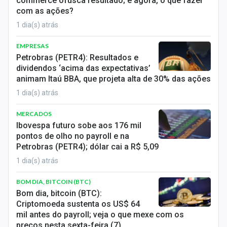
commerce ofusca resultado; e agora, o que fazer
com as ações?
1 dia(s) atrás
EMPRESAS
Petrobras (PETR4): Resultados e
dividendos ‘acima das expectativas’
animam Itaú BBA, que projeta alta de 30% das ações
1 dia(s) atrás
MERCADOS
Ibovespa futuro sobe aos 176 mil
pontos de olho no payroll e na
Petrobras (PETR4); dólar cai a R$ 5,09
1 dia(s) atrás
BOM DIA, BITCOIN (BTC)
Bom dia, bitcoin (BTC):
Criptomoeda sustenta os US$ 64
mil antes do payroll; veja o que mexe com os
preços nesta sexta-feira (7)