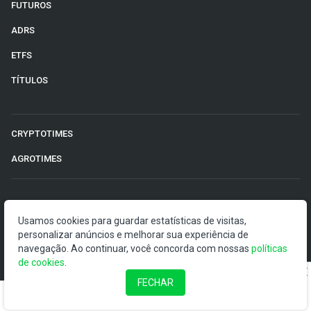
FUTUROS
ADRS
ETFS
TÍTULOS
CRYPTOTIMES
AGROTIMES
©2026 Money Times.
Usamos cookies para guardar estatísticas de visitas,
personalizar anúncios e melhorar sua experiência de
O Money Times publica matérias de cunho jornalístico, que
navegação. Ao continuar, você concorda com nossas
visam a democratização da informação. Nossas
políticas
de cookies
publicações devem ser compreendidas como boletins
.
anunciadores e divulgadores, e não como uma
FECHAR
recomendação de investimento.