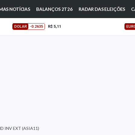
MAS NOTÍCIAS
BALANÇOS 2T26
RADAR DAS ELEIÇÕES
C
DOLAR
-0.2635
R$ 5,11
EUR
D INV EXT (ASIA11)