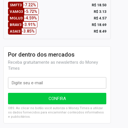
-7.22%
R$ 18.50
SMFT3
-5.72%
R$ 3.13
VAMO3
-4.59%
R$ 4.57
MGLU3
-3.91%
R$ 18.69
BRAV3
-3.85%
R$ 8.49
ASAI3
Por dentro dos mercados
Receba gratuitamente as newsletters do Money
Times
OBS: Ao clicar no botão você autoriza o Money Times a utilizar
os dados fornecidos para encaminhar conteúdos informativos
e publicitários.
SELIC em 14%: A repercussão da decisão sobre os JUROS