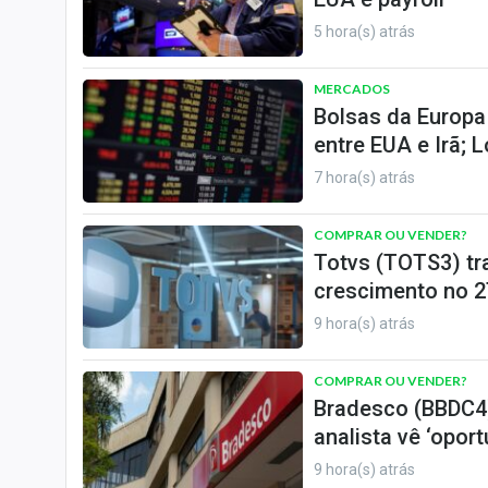
5 hora(s) atrás
MERCADOS
Bolsas da Europa
entre EUA e Irã; 
7 hora(s) atrás
COMPRAR OU VENDER?
Totvs (TOTS3) tr
crescimento no 2
9 hora(s) atrás
COMPRAR OU VENDER?
Bradesco (BBDC4)
analista vê ‘opor
9 hora(s) atrás