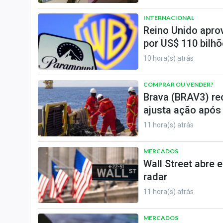
INTERNACIONAL
Reino Unido apro
por US$ 110 bilh
10 hora(s) atrás
COMPRAR OU VENDER?
Brava (BRAV3) re
ajusta ação após
11 hora(s) atrás
MERCADOS
Wall Street abre 
radar
11 hora(s) atrás
MERCADOS