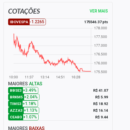
COTAÇÕES
VER MAIS
-1.2265
175546.37 pts
IBOVESPA
MAIORES
ALTAS
+3.49%
R$ 41.07
BBSE3
+2.04%
R$ 5.99
BRKM5
+1.18%
R$ 18.92
TIMS3
+1.13%
R$ 16.14
AZZA3
+1.07%
R$ 9.44
CEAB3
MAIORES
BAIXAS