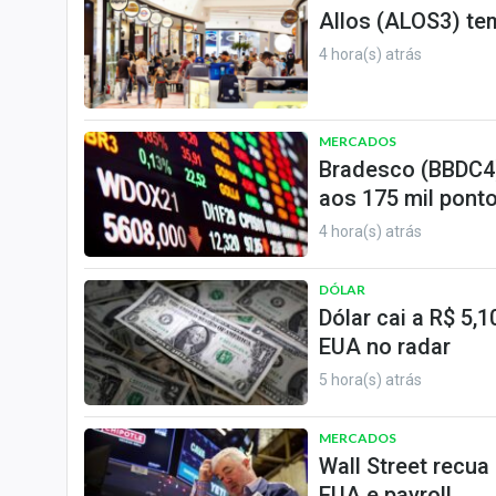
Allos (ALOS3) tem
4 hora(s) atrás
MERCADOS
Bradesco (BBDC4)
aos 175 mil ponto
4 hora(s) atrás
DÓLAR
Dólar cai a R$ 5,
EUA no radar
5 hora(s) atrás
MERCADOS
Wall Street recua
EUA e payroll