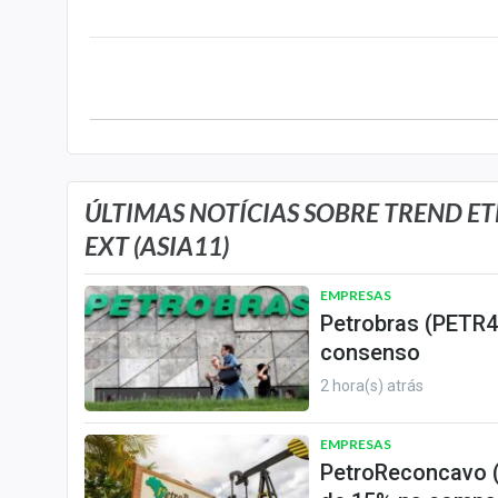
Internacional
Marketing
Tecnologia
Conteúdo de Marca
Sobre
Expediente
ÚLTIMAS NOTÍCIAS SOBRE TREND ETF
EXT (ASIA11)
Contato
EMPRESAS
Petrobras (PETR4)
consenso
2 hora(s) atrás
EMPRESAS
PetroReconcavo (