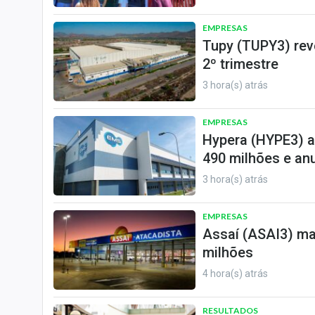
EMPRESAS
Tupy (TUPY3) reve
2º trimestre
3 hora(s) atrás
EMPRESAS
Hypera (HYPE3) a
490 milhões e an
3 hora(s) atrás
EMPRESAS
Assaí (ASAI3) ma
milhões
4 hora(s) atrás
RESULTADOS