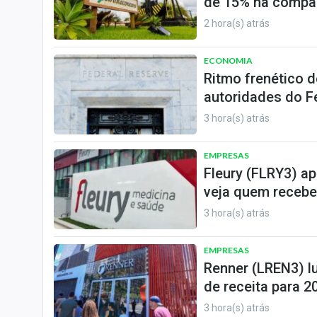
de 15% na compa
2 hora(s) atrás
ECONOMIA
Ritmo frenético d
autoridades do F
3 hora(s) atrás
EMPRESAS
Fleury (FLRY3) a
veja quem recebe
3 hora(s) atrás
EMPRESAS
Renner (LREN3) l
de receita para 2
3 hora(s) atrás