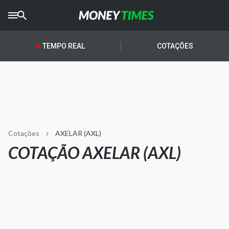
CRYPTO
TIMES
TEMPO REAL
COTAÇÕES
AGRO
TIMES
Ibovespa
Giro do Mercado
Cotações
AXELAR (AXL)
Newsletters
COTAÇÃO AXELAR (AXL)
Money Trader
Anuncie
Últimas Notícias