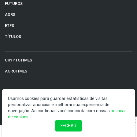
FUTUROS
ADRS
ETFS
TÍTULOS
CRYPTOTIMES
AGROTIMES
©2026 Money Times.
Usamos cookies para guardar estatísticas de visitas,
personalizar anúncios e melhorar sua experiência de
O Money Times publica matérias de cunho jornalístico, que
navegação. Ao continuar, você concorda com nossas
visam a democratização da informação. Nossas
políticas
de cookies
publicações devem ser compreendidas como boletins
.
anunciadores e divulgadores, e não como uma
FECHAR
recomendação de investimento.