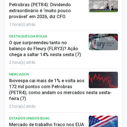
Economia
Petrobras (PETR4): Dividendo
extraordinário é ‘muito pouco
Empresas
provável’ em 2026, diz CFO
1 hora(s) atrás
Brasil
DESTAQUES DA BOLSA
Política
O que surpreendeu tanto no
balanço do Fleury (FLRY3)? Ação
Colunas
chega a saltar 14% nesta sexta (7)
2 hora(s) atrás
Especiais
MERCADOS
Internacional
Ibovespa cai mais de 1% e volta aos
172 mil pontos com Petrobras
Marketing
(PETR4); como andam os mercados nesta sexta-
feira (7)
Tecnologia
2 hora(s) atrás
Conteúdo de Marca
ESTADOS UNIDOS (EUA)
Mercado de trabalho fraco nos EUA