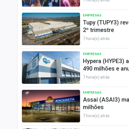
7 hora(s) atrás
EMPRESAS
Tupy (TUPY3) reve
2º trimestre
7 hora(s) atrás
EMPRESAS
Hypera (HYPE3) a
490 milhões e an
7 hora(s) atrás
EMPRESAS
Assaí (ASAI3) ma
milhões
7 hora(s) atrás