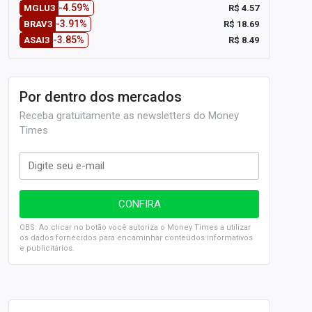
-4.59%
R$ 4.57
MGLU3
-3.91%
R$ 18.69
BRAV3
-3.85%
R$ 8.49
ASAI3
Por dentro dos mercados
Receba gratuitamente as newsletters do Money
Times
OBS: Ao clicar no botão você autoriza o Money Times a utilizar
os dados fornecidos para encaminhar conteúdos informativos
e publicitários.
SELIC em 14%: A repercussão da decisão sobre os JUROS