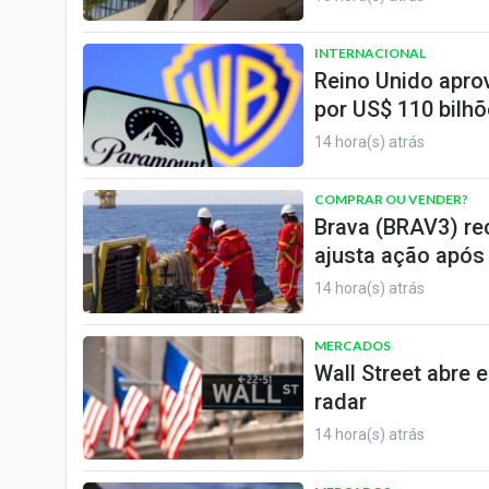
INTERNACIONAL
Reino Unido apro
por US$ 110 bilh
14 hora(s) atrás
COMPRAR OU VENDER?
Brava (BRAV3) re
ajusta ação após
14 hora(s) atrás
MERCADOS
Wall Street abre 
radar
14 hora(s) atrás