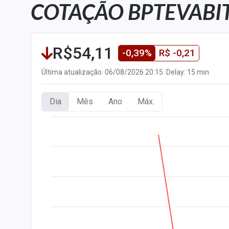
COTAÇÃO BPTEVABITC
Carteiras Recomendadas
Central de Dividendos
Central de Fundos
R$54,11
-0,39%
R$ -0,21
Imobiliários
Central dos IPOs
Última atualização: 06/08/2026 20:15. Delay: 15 min
Renda Fixa
Dia
Mês
Ano
Máx.
Finanças Pessoais
Mercados
Economia
Empresas
Brasil
Política
Colunas
Especiais