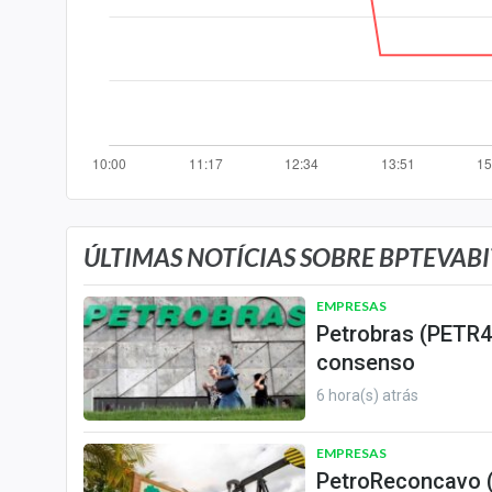
Internacional
Marketing
Tecnologia
Conteúdo de Marca
Sobre
Expediente
Contato
ÚLTIMAS NOTÍCIAS SOBRE BPTEVABIT
EMPRESAS
Petrobras (PETR4)
consenso
6 hora(s) atrás
EMPRESAS
PetroReconcavo (