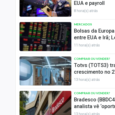
EUA e payroll
8 hora(s) atrás
MERCADOS
Bolsas da Europa
entre EUA e Irã; 
11 hora(s) atrás
COMPRAR OU VENDER?
Totvs (TOTS3) tr
crescimento no 2
13 hora(s) atrás
COMPRAR OU VENDER?
Bradesco (BBDC4)
analista vê ‘opor
13 hora(s) atrás