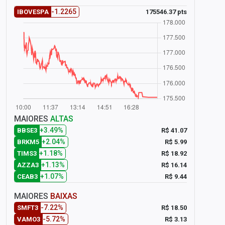
-1.2265
175546.37 pts
IBOVESPA
MAIORES
ALTAS
+3.49%
R$ 41.07
BBSE3
+2.04%
R$ 5.99
BRKM5
+1.18%
R$ 18.92
TIMS3
+1.13%
R$ 16.14
AZZA3
+1.07%
R$ 9.44
CEAB3
MAIORES
BAIXAS
-7.22%
R$ 18.50
SMFT3
-5.72%
R$ 3.13
VAMO3