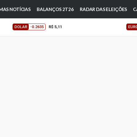
MAS NOTÍCIAS
BALANÇOS 2T26
RADAR DAS ELEIÇÕES
C
DOLAR
-0.2635
R$ 5,11
EUR