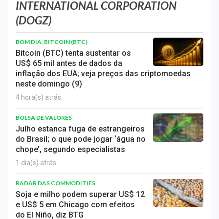
Economia
INTERNATIONAL CORPORATION
(DOGZ)
Empresas
BOM DIA, BITCOIN (BTC)
Brasil
Bitcoin (BTC) tenta sustentar os
US$ 65 mil antes de dados da
Política
inflação dos EUA; veja preços das criptomoedas
neste domingo (9)
Colunas
4 hora(s) atrás
Especiais
BOLSA DE VALORES
Julho estanca fuga de estrangeiros
Internacional
do Brasil; o que pode jogar ‘água no
chope’, segundo especialistas
Marketing
1 dia(s) atrás
Tecnologia
RADAR DAS COMMODITIES
Soja e milho podem superar US$ 12
Conteúdo de Marca
e US$ 5 em Chicago com efeitos
do El Niño, diz BTG