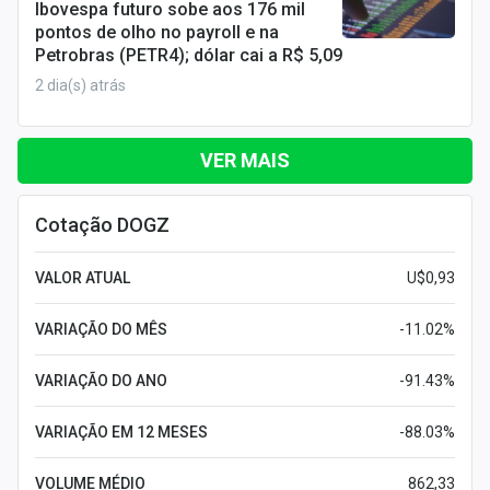
Ibovespa futuro sobe aos 176 mil
pontos de olho no payroll e na
Petrobras (PETR4); dólar cai a R$ 5,09
2 dia(s) atrás
VER MAIS
Cotação DOGZ
VALOR ATUAL
U$0,93
VARIAÇÃO DO MÊS
-11.02%
VARIAÇÃO DO ANO
-91.43%
VARIAÇÃO EM 12 MESES
-88.03%
VOLUME MÉDIO
862,33