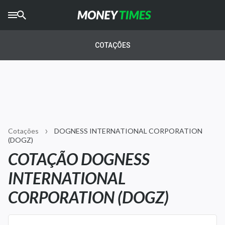
CRYPTO
TIMES
COTAÇÕES
AGRO
TIMES
Ibovespa
Giro do Mercado
Cotações
DOGNESS INTERNATIONAL CORPORATION
Newsletters
(DOGZ)
COTAÇÃO DOGNESS
Money Trader
INTERNATIONAL
Anuncie
CORPORATION (DOGZ)
Últimas Notícias