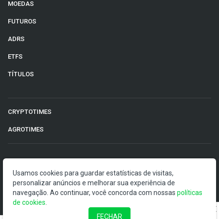
MOEDAS
FUTUROS
ADRS
ETFS
TÍTULOS
CRYPTOTIMES
AGROTIMES
©2026 Money Times.
Usamos cookies para guardar estatísticas de visitas,
personalizar anúncios e melhorar sua experiência de
O Money Times publica matérias de cunho jornalístico, que
navegação. Ao continuar, você concorda com nossas
visam a democratização da informação. Nossas
políticas
de cookies
publicações devem ser compreendidas como boletins
.
anunciadores e divulgadores, e não como uma
FECHAR