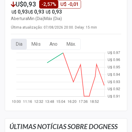
U$0,93
-2,57%
U$ -0,01
Newsletters
0,93
0,93
0,93
U$
U$
U$
Cotações
Abertura
Min (Dia)
Máx (Dia)
Última atualização: 07/08/2026 20:00. Delay: 15 min
Comprar ou vender?
Carteiras Recomendadas
Dia
Mês
Ano
Máx.
Central de Dividendos
Central de Fundos Imobiliários
Central dos IPOs
Renda Fixa
Finanças Pessoais
Mercados
ÚLTIMAS NOTÍCIAS SOBRE DOGNESS