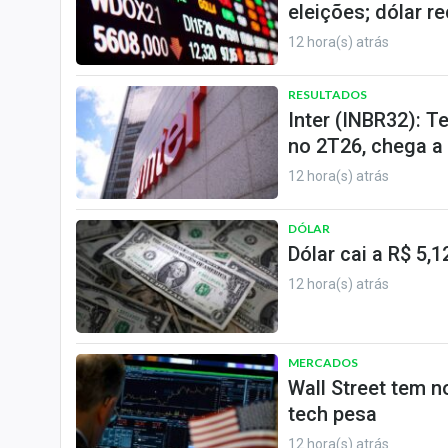
eleições; dólar r
12 hora(s) atrás
RESULTADOS
Inter (INBR32): 
no 2T26, chega a 
12 hora(s) atrás
DÓLAR
Dólar cai a R$ 5,
12 hora(s) atrás
MERCADOS
Wall Street tem 
tech pesa
12 hora(s) atrás