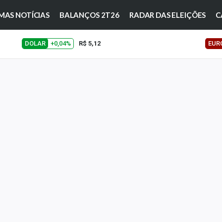
MAS NOTÍCIAS
BALANÇOS 2T26
RADAR DAS ELEIÇÕES
C
DOLAR
+0,04%
R$ 5,12
EUR