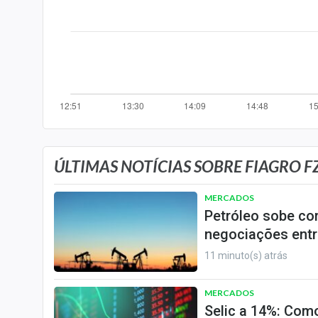
Especiais
Internacional
Marketing
Tecnologia
Conteúdo de Marca
Sobre
Expediente
ÚLTIMAS NOTÍCIAS SOBRE FIAGRO FZ
Contato
MERCADOS
Petróleo sobe co
negociações entr
11 minuto(s) atrás
MERCADOS
Selic a 14%: Como