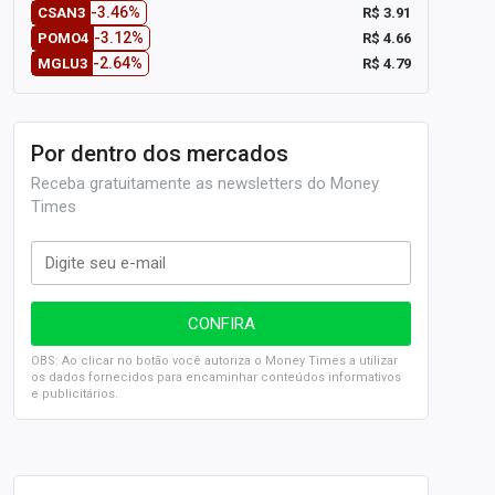
-3.46%
R$ 3.91
CSAN3
-3.12%
R$ 4.66
POMO4
-2.64%
R$ 4.79
MGLU3
Por dentro dos mercados
Receba gratuitamente as newsletters do Money
Times
OBS: Ao clicar no botão você autoriza o Money Times a utilizar
os dados fornecidos para encaminhar conteúdos informativos
e publicitários.
SELIC em 14%: A repercussão da decisão sobre os JUROS