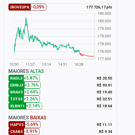
−0,09%
177.726,17 pts
IBOVESPA
MAIORES
ALTAS
+5.87%
R$ 20.55
RADL3
+2.76%
R$ 93.01
EMBJ3
+2.64%
R$ 19.45
BRAV3
+2.26%
R$ 32.51
TOTS3
+2.14%
R$ 18.64
KLBN11
MAIORES
BAIXAS
-5.69%
R$ 11.11
HAPV3
-3.91%
R$ 9.34
CEAB3