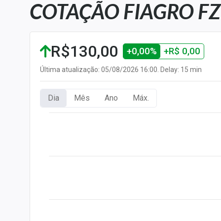
COTAÇÃO FIAGRO FZD
Carteiras Recomendadas
Central de Dividendos
Central de Fundos
R$130,00
+0,00%
+R$ 0,00
Imobiliários
Central dos IPOs
Última atualização: 05/08/2026 16:00. Delay: 15 min
Renda Fixa
Dia
Mês
Ano
Máx.
Finanças Pessoais
Mercados
Economia
Empresas
Brasil
Política
Money Trader
Colunas