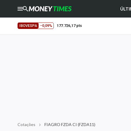
ÚLTI
CRYPTO
TIMES
IBOVESPA
−0,09%
177.726,17 pts
AGRO
TIMES
Ibovespa
Giro do Mercado
Newsletters
Money Trader
Anuncie
Últimas Notícias
Newsletters
Cotações
Cotações
FIAGRO FZDA CI (FZDA11)
Comprar ou vender?