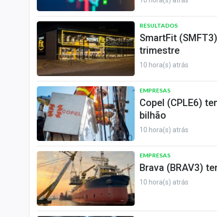
10 hora(s) atrás
RESULTADOS
SmartFit (SMFT3) 
trimestre
10 hora(s) atrás
EMPRESAS
Copel (CPLE6) tem
bilhão
10 hora(s) atrás
EMPRESAS
Brava (BRAV3) te
10 hora(s) atrás