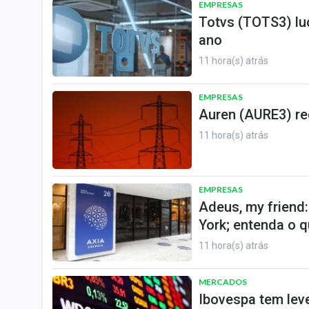
EMPRESAS
Totvs (TOTS3) luc
ano
11 hora(s) atrás
EMPRESAS
Auren (AURE3) red
11 hora(s) atrás
EMPRESAS
Adeus, my friend:
York; entenda o 
11 hora(s) atrás
MERCADOS
Ibovespa tem leve