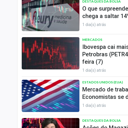
DESTAQUES DA BOLSA
O que surpreende
chega a saltar 14
1 dia(s) atrás
MERCADOS
Ibovespa cai mai
Petrobras (PETR4
feira (7)
1 dia(s) atrás
ESTADOS UNIDOS (EUA)
Mercado de traba
Economistas se d
1 dia(s) atrás
DESTAQUES DA BOLSA
Ações do Magazi