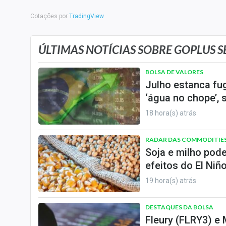
Internacional
Cotações por
TradingView
Marketing
Tecnologia
ÚLTIMAS NOTÍCIAS SOBRE GOPLUS SE
Conteúdo de Marca
BOLSA DE VALORES
Sobre
Julho estanca fug
Expediente
‘água no chope’, 
Contato
18 hora(s) atrás
RADAR DAS COMMODITIE
Soja e milho pod
efeitos do El Niñ
19 hora(s) atrás
DESTAQUES DA BOLSA
Fleury (FLRY3) e