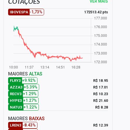
COTAÇÕES
VER MAIS
-1,73%
172513.42 pts
IBOVESPA
MAIORES
ALTAS
+9.92%
R$ 18.95
FLRY3
+5.39%
R$ 17.01
AZZA3
+1.29%
R$ 10.23
RECV3
+1.27%
R$ 21.60
HYPE3
+1.22%
R$ 8.28
NATU3
MAIORES
BAIXAS
-8.43%
R$ 12.39
LREN3