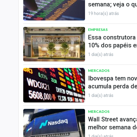
semana; veja o q
19 hora(s) atrás
EMPRESAS
Essa construtora
10% dos papéis e
1 dia(s) atrás
MERCADOS
Ibovespa tem nov
acumula perda de
1 dia(s) atrás
MERCADOS
Wall Street avanç
melhor semana de
1 dia(s) atrás