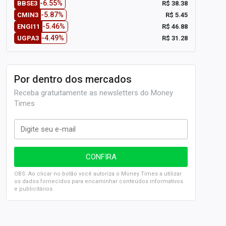
-6.55%
R$ 38.38
BBSE3
-5.87%
R$ 5.45
CMIN3
-5.46%
R$ 46.88
ENGI11
-4.49%
R$ 31.28
UGPA3
Por dentro dos mercados
Receba gratuitamente as newsletters do Money
Times
OBS: Ao clicar no botão você autoriza o Money Times a utilizar
os dados fornecidos para encaminhar conteúdos informativos
e publicitários.
SELIC em 14%: A repercussão da decisão sobre os JUROS