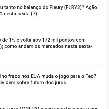
u tanto no balanço do Fleury (FLRY3)? Ação
% nesta sexta (7)
s de 1% e volta aos 172 mil pontos com
); como andam os mercados nesta sexta-
lho fraco nos EUA muda o jogo para o Fed?
ividem sobre futuro dos juros
ne Luiza (MGLU3) caem após balanço; o que