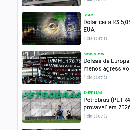
DÓLAR
Dólar cai a R$ 5
EUA
1 dia(s) atrás
MERCADOS
Bolsas da Europa
menos agressivo
1 dia(s) atrás
EMPRESAS
Petrobras (PETR4)
provável’ em 2026
1 dia(s) atrás