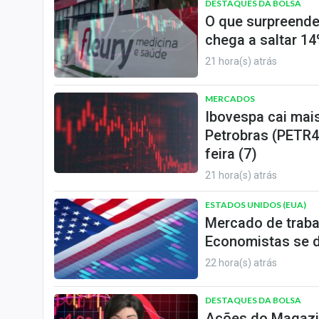
DESTAQUES DA BOLSA
O que surpreende
chega a saltar 14
21 hora(s) atrás
MERCADOS
Ibovespa cai mai
Petrobras (PETR4
feira (7)
21 hora(s) atrás
ESTADOS UNIDOS (EUA)
Mercado de traba
Economistas se d
22 hora(s) atrás
DESTAQUES DA BOLSA
Ações do Magazi