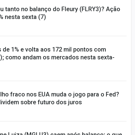
u tanto no balanço do Fleury (FLRY3)? Ação
% nesta sexta (7)
s de 1% e volta aos 172 mil pontos com
); como andam os mercados nesta sexta-
lho fraco nos EUA muda o jogo para o Fed?
ividem sobre futuro dos juros
ne Luiza (MGLU3) caem após balanço; o que