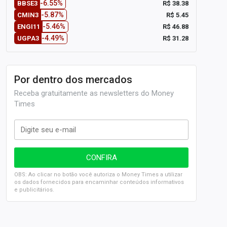
-6.55%
R$ 38.38
BBSE3
-5.87%
R$ 5.45
CMIN3
-5.46%
R$ 46.88
ENGI11
-4.49%
R$ 31.28
UGPA3
Por dentro dos mercados
Receba gratuitamente as newsletters do Money
Times
OBS: Ao clicar no botão você autoriza o Money Times a utilizar
os dados fornecidos para encaminhar conteúdos informativos
e publicitários.
SELIC em 14%: A repercussão da decisão sobre os JUROS