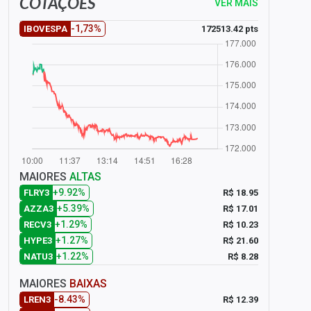
COTAÇÕES
VER MAIS
-1,73%
172513.42 pts
IBOVESPA
MAIORES
ALTAS
+9.92%
R$ 18.95
FLRY3
+5.39%
R$ 17.01
AZZA3
+1.29%
R$ 10.23
RECV3
+1.27%
R$ 21.60
HYPE3
+1.22%
R$ 8.28
NATU3
MAIORES
BAIXAS
-8.43%
R$ 12.39
LREN3