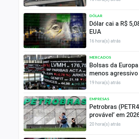
DÓLAR
Dólar cai a R$ 5
EUA
16 hora(s) atrás
MERCADOS
Bolsas da Europa
menos agressivo
19 hora(s) atrás
EMPRESAS
Petrobras (PETR4)
provável’ em 2026
20 hora(s) atrás