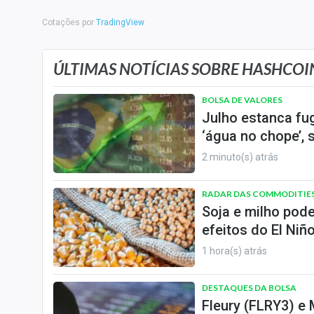
Internacional
Cotações por
TradingView
Marketing
Tecnologia
ÚLTIMAS NOTÍCIAS SOBRE HASHCOIN
Conteúdo de Marca
BOLSA DE VALORES
Sobre
Julho estanca fug
Expediente
‘água no chope’, 
Contato
2 minuto(s) atrás
RADAR DAS COMMODITIE
Soja e milho pod
efeitos do El Niñ
1 hora(s) atrás
DESTAQUES DA BOLSA
Fleury (FLRY3) e