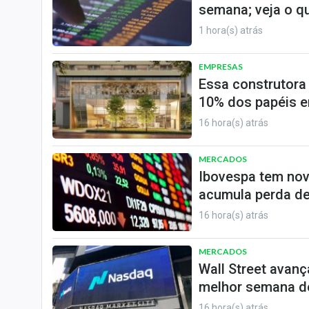
semana; veja o q
1 hora(s) atrás
EMPRESAS
Essa construtora
10% dos papéis e
16 hora(s) atrás
MERCADOS
Ibovespa tem nov
acumula perda de
16 hora(s) atrás
MERCADOS
Wall Street avanç
melhor semana de
16 hora(s) atrás