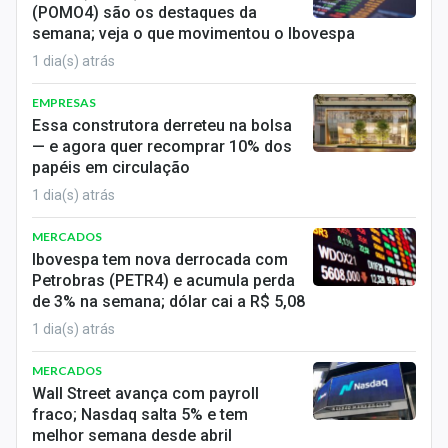
(POMO4) são os destaques da
Sobre
semana; veja o que movimentou o Ibovespa
Expediente
1 dia(s) atrás
Contato
EMPRESAS
Essa construtora derreteu na bolsa
— e agora quer recomprar 10% dos
papéis em circulação
1 dia(s) atrás
MERCADOS
Ibovespa tem nova derrocada com
Petrobras (PETR4) e acumula perda
de 3% na semana; dólar cai a R$ 5,08
1 dia(s) atrás
MERCADOS
Wall Street avança com payroll
fraco; Nasdaq salta 5% e tem
melhor semana desde abril