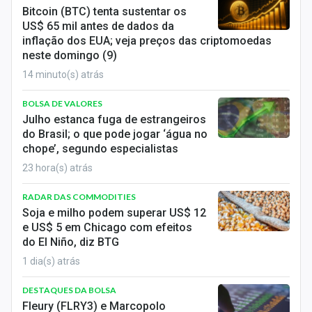
Economia
Bitcoin (BTC) tenta sustentar os
US$ 65 mil antes de dados da
Empresas
inflação dos EUA; veja preços das criptomoedas
neste domingo (9)
Brasil
14 minuto(s) atrás
Política
BOLSA DE VALORES
Julho estanca fuga de estrangeiros
Colunas
do Brasil; o que pode jogar ‘água no
chope’, segundo especialistas
Especiais
23 hora(s) atrás
Internacional
RADAR DAS COMMODITIES
Soja e milho podem superar US$ 12
Marketing
e US$ 5 em Chicago com efeitos
do El Niño, diz BTG
Tecnologia
1 dia(s) atrás
Conteúdo de Marca
DESTAQUES DA BOLSA
Fleury (FLRY3) e Marcopolo