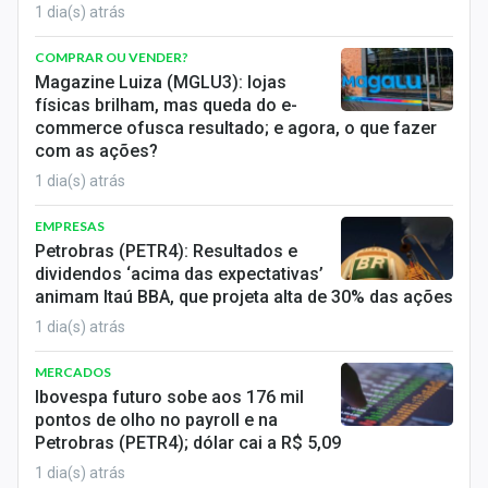
1 dia(s) atrás
COMPRAR OU VENDER?
Magazine Luiza (MGLU3): lojas
físicas brilham, mas queda do e-
commerce ofusca resultado; e agora, o que fazer
com as ações?
1 dia(s) atrás
EMPRESAS
Petrobras (PETR4): Resultados e
dividendos ‘acima das expectativas’
animam Itaú BBA, que projeta alta de 30% das ações
1 dia(s) atrás
MERCADOS
Ibovespa futuro sobe aos 176 mil
pontos de olho no payroll e na
Petrobras (PETR4); dólar cai a R$ 5,09
1 dia(s) atrás