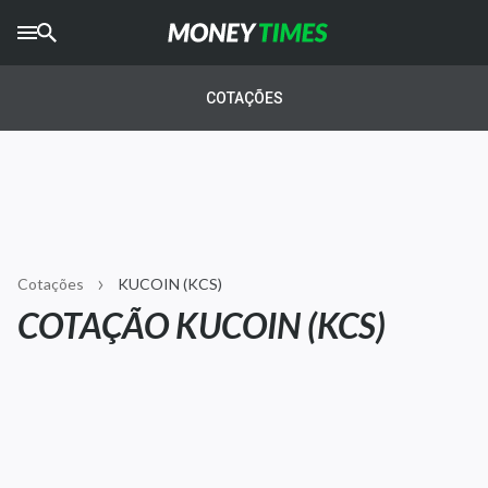
CRYPTO
TIMES
COTAÇÕES
AGRO
TIMES
Ibovespa
Giro do Mercado
Cotações
KUCOIN (KCS)
Newsletters
COTAÇÃO KUCOIN (KCS)
Money Trader
Anuncie
Últimas Notícias