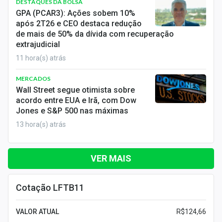
DESTAQUES DA BOLSA
GPA (PCAR3): Ações sobem 10%
após 2T26 e CEO destaca redução
de mais de 50% da dívida com recuperação
extrajudicial
11 hora(s) atrás
MERCADOS
Wall Street segue otimista sobre
acordo entre EUA e Irã, com Dow
Jones e S&P 500 nas máximas
13 hora(s) atrás
VER MAIS
Cotação LFTB11
VALOR ATUAL
R$124,66