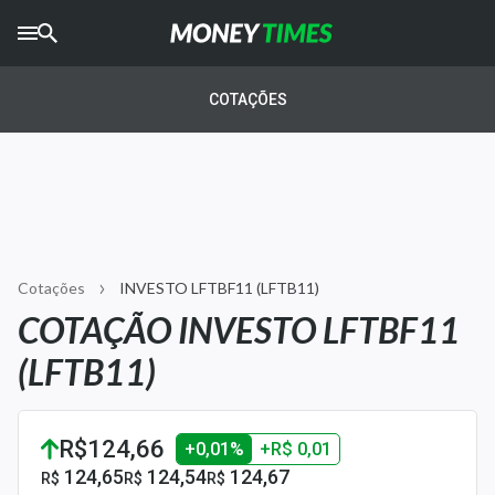
CRYPTO
TIMES
COTAÇÕES
AGRO
TIMES
Ibovespa
Giro do Mercado
Cotações
INVESTO LFTBF11 (LFTB11)
Newsletters
COTAÇÃO INVESTO LFTBF11
Money Trader
(LFTB11)
Anuncie
R$124,66
+0,01%
+R$ 0,01
Últimas Notícias
124,65
124,54
124,67
R$
R$
R$