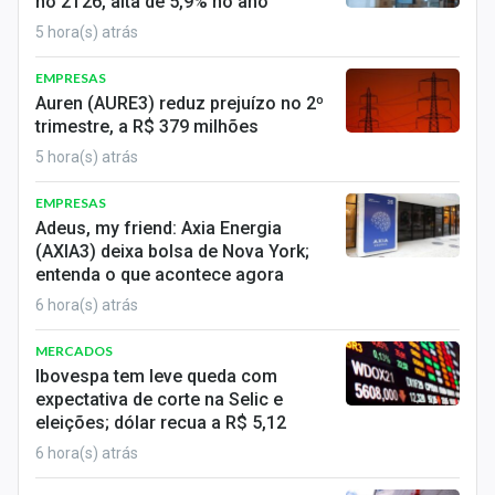
no 2T26, alta de 5,9% no ano
5 hora(s) atrás
EMPRESAS
Auren (AURE3) reduz prejuízo no 2º
trimestre, a R$ 379 milhões
5 hora(s) atrás
EMPRESAS
Adeus, my friend: Axia Energia
(AXIA3) deixa bolsa de Nova York;
entenda o que acontece agora
6 hora(s) atrás
MERCADOS
Ibovespa tem leve queda com
expectativa de corte na Selic e
eleições; dólar recua a R$ 5,12
6 hora(s) atrás