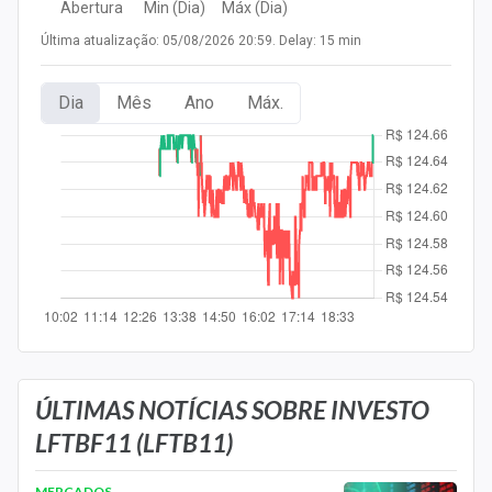
Abertura
Min (Dia)
Máx (Dia)
Newsletters
Última atualização: 05/08/2026 20:59. Delay: 15 min
Cotações
Dia
Mês
Ano
Máx.
Comprar ou vender?
Carteiras Recomendadas
Central de Dividendos
Central de Fundos Imobiliários
Central dos IPOs
Renda Fixa
Finanças Pessoais
ÚLTIMAS NOTÍCIAS SOBRE INVESTO
LFTBF11 (LFTB11)
Mercados
MERCADOS