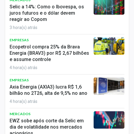
Economia
Selic a 14%: Como o Ibovespa, os
juros futuros e o dólar devem
Empresas
reagir ao Copom
3 hora(s) atrás
Brasil
EMPRESAS
Política
Ecopetrol compra 25% da Brava
Energia (BRAV3) por R$ 2,67 bilhões
Money Trader
e assume controle
Colunas
4 hora(s) atrás
EMPRESAS
Especiais
Axia Energia (AXIA3) lucra R$ 1,6
bilhão no 2T26, alta de 9,5% no ano
Internacional
4 hora(s) atrás
Marketing
MERCADOS
Tecnologia
EWZ sobe após corte da Selic em
dia de volatilidade nos mercados
acionários