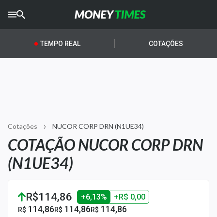
CRYPTO
TIMES
TEMPO REAL
COTAÇÕES
AGRO
TIMES
Ibovespa
Giro do Mercado
Cotações
NUCOR CORP DRN (N1UE34)
Newsletters
COTAÇÃO NUCOR CORP DRN
Money Trader
(N1UE34)
Anuncie
R$114,86
+6,13%
+R$ 0,00
Últimas Notícias
114,86
114,86
114,86
R$
R$
R$