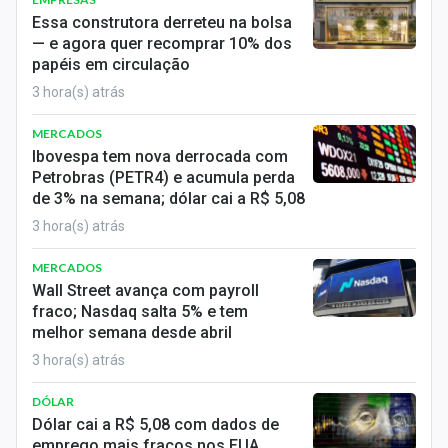
Economia
Essa construtora derreteu na bolsa
— e agora quer recomprar 10% dos
Empresas
papéis em circulação
3 hora(s) atrás
Brasil
MERCADOS
Política
Ibovespa tem nova derrocada com
Petrobras (PETR4) e acumula perda
Colunas
de 3% na semana; dólar cai a R$ 5,08
Especiais
3 hora(s) atrás
MERCADOS
Internacional
Wall Street avança com payroll
fraco; Nasdaq salta 5% e tem
Marketing
melhor semana desde abril
Tecnologia
3 hora(s) atrás
DÓLAR
Conteúdo de Marca
Dólar cai a R$ 5,08 com dados de
emprego mais fracos nos EUA