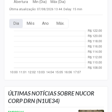
Abertura
Min (Dia)
Máx (Dia)
Newsletters
Última atualização: 07/08/2026 13:44. Delay: 15 min
Cotações
Dia
Mês
Ano
Máx.
Comprar ou vender?
Carteiras Recomendadas
Central de Dividendos
Central de Fundos Imobiliários
Central dos IPOs
Renda Fixa
Finanças Pessoais
ÚLTIMAS NOTÍCIAS SOBRE NUCOR
CORP DRN (N1UE34)
Mercados
EMPRESAS