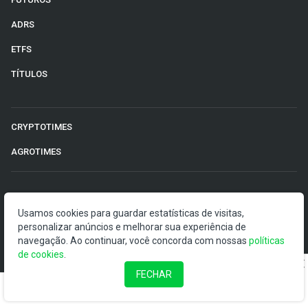
ADRS
ETFS
TÍTULOS
CRYPTOTIMES
AGROTIMES
©2026 Money Times.
Usamos cookies para guardar estatísticas de visitas,
personalizar anúncios e melhorar sua experiência de
O Money Times publica matérias de cunho jornalístico, que
navegação. Ao continuar, você concorda com nossas
visam a democratização da informação. Nossas
políticas
de cookies
publicações devem ser compreendidas como boletins
.
anunciadores e divulgadores, e não como uma
FECHAR
recomendação de investimento.