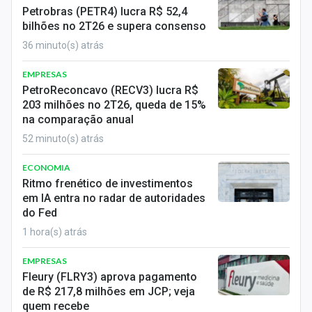
Economia
Petrobras (PETR4) lucra R$ 52,4
bilhões no 2T26 e supera consenso
Empresas
36 minuto(s) atrás
Brasil
EMPRESAS
PetroReconcavo (RECV3) lucra R$
Política
203 milhões no 2T26, queda de 15%
na comparação anual
Colunas
52 minuto(s) atrás
Especiais
ECONOMIA
Ritmo frenético de investimentos
Internacional
em IA entra no radar de autoridades
do Fed
Marketing
1 hora(s) atrás
Tecnologia
EMPRESAS
Fleury (FLRY3) aprova pagamento
Conteúdo de Marca
de R$ 217,8 milhões em JCP; veja
quem recebe