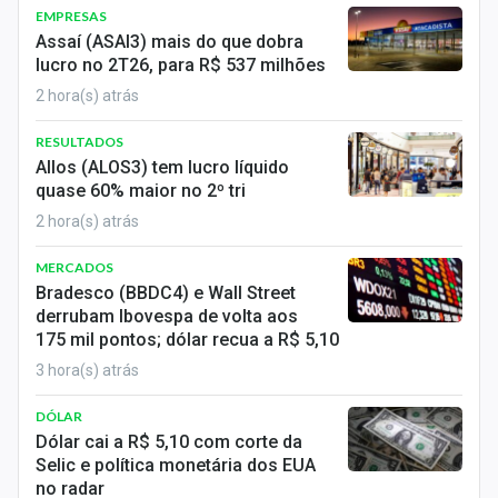
EMPRESAS
Assaí (ASAI3) mais do que dobra
lucro no 2T26, para R$ 537 milhões
2 hora(s) atrás
RESULTADOS
Allos (ALOS3) tem lucro líquido
quase 60% maior no 2º tri
2 hora(s) atrás
MERCADOS
Bradesco (BBDC4) e Wall Street
derrubam Ibovespa de volta aos
175 mil pontos; dólar recua a R$ 5,10
3 hora(s) atrás
DÓLAR
Dólar cai a R$ 5,10 com corte da
Selic e política monetária dos EUA
no radar