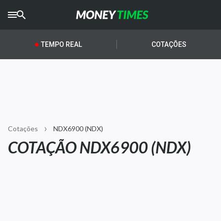
CRYPTO
TIMES
TEMPO REAL
COTAÇÕES
AGRO
TIMES
Ibovespa
Giro do Mercado
Cotações
NDX6900 (NDX)
Newsletters
COTAÇÃO NDX6900 (NDX)
Money Trader
Anuncie
Últimas Notícias