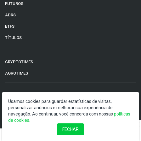
FUTUROS
ADRS
ETFS
TÍTULOS
CRYPTOTIMES
AGROTIMES
©2026 Money Times.
Usamos cookies para guardar estatísticas de visitas,
personalizar anúncios e melhorar sua experiência de
O Money Times publica matérias de cunho jornalístico, que
navegação. Ao continuar, você concorda com nossas
visam a democratização da informação. Nossas
políticas
de cookies
publicações devem ser compreendidas como boletins
.
anunciadores e divulgadores, e não como uma
FECHAR
recomendação de investimento.