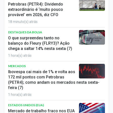
Economia
Petrobras (PETR4): Dividendo
extraordinário é ‘muito pouco
Empresas
provável’ em 2026, diz CFO
18 minuto(s) atrás
Brasil
DESTAQUES DA BOLSA
Política
O que surpreendeu tanto no
balanço do Fleury (FLRY3)? Ação
Colunas
chega a saltar 14% nesta sexta (7)
1 hora(s) atrás
Especiais
MERCADOS
Internacional
Ibovespa cai mais de 1% e volta aos
172 mil pontos com Petrobras
Marketing
(PETR4); como andam os mercados nesta sexta-
feira (7)
Tecnologia
1 hora(s) atrás
Conteúdo de Marca
ESTADOS UNIDOS (EUA)
Mercado de trabalho fraco nos EUA