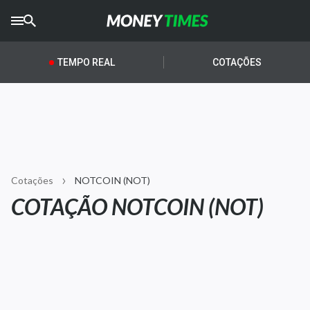
CRYPTO
TIMES
TEMPO REAL
COTAÇÕES
AGRO
TIMES
Ibovespa
Giro do Mercado
Cotações
NOTCOIN (NOT)
Newsletters
COTAÇÃO NOTCOIN (NOT)
Money Trader
Anuncie
Últimas Notícias