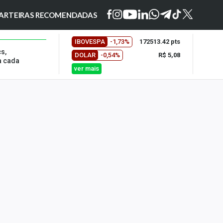
ARTEIRAS RECOMENDADAS
IBOVESPA
-1,73%
172513.42 pts
s,
DOLAR
-0,54%
R$ 5,08
a cada
ver mais