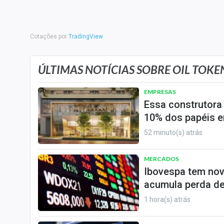
Internacional
Marketing
Tecnologia
Cotações por
TradingView
Conteúdo de Marca
ÚLTIMAS NOTÍCIAS SOBRE OIL TOKEN
Sobre
EMPRESAS
Expediente
Essa construtora
Contato
10% dos papéis e
52 minuto(s) atrás
MERCADOS
Ibovespa tem nov
acumula perda de
1 hora(s) atrás