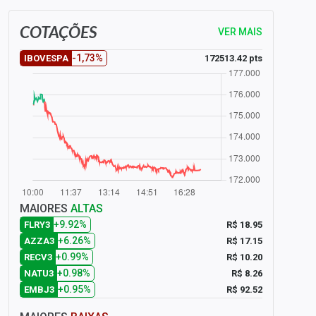
COTAÇÕES
VER MAIS
-1,73%
172513.42 pts
IBOVESPA
MAIORES
ALTAS
+9.92%
R$ 18.95
FLRY3
+6.26%
R$ 17.15
AZZA3
+0.99%
R$ 10.20
RECV3
+0.98%
R$ 8.26
NATU3
+0.95%
R$ 92.52
EMBJ3