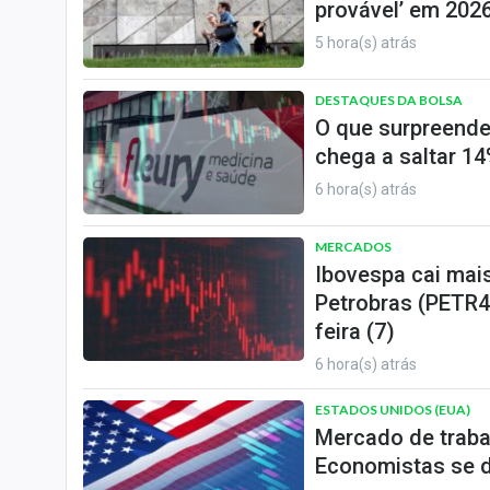
provável’ em 2026
5 hora(s) atrás
DESTAQUES DA BOLSA
O que surpreende
chega a saltar 14
6 hora(s) atrás
MERCADOS
Ibovespa cai mai
Petrobras (PETR4
feira (7)
6 hora(s) atrás
ESTADOS UNIDOS (EUA)
Mercado de traba
Economistas se d