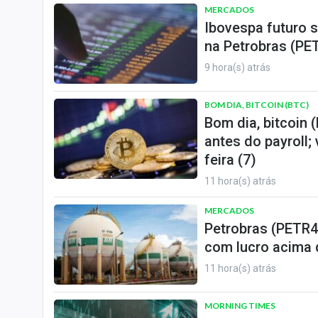
MERCADOS
Ibovespa futuro s
na Petrobras (PET
9 hora(s) atrás
BOM DIA, BITCOIN (BTC)
Bom dia, bitcoin 
antes do payroll;
feira (7)
11 hora(s) atrás
MERCADOS
Petrobras (PETR4
com lucro acima 
11 hora(s) atrás
MORNING TIMES