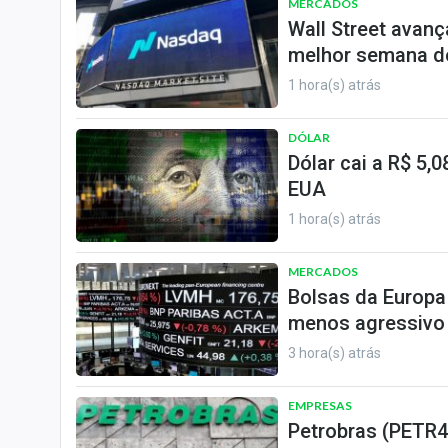
MERCADOS
Wall Street avanç
melhor semana de
1 hora(s) atrás
DÓLAR
Dólar cai a R$ 5
EUA
1 hora(s) atrás
MERCADOS
Bolsas da Europa
menos agressivo
3 hora(s) atrás
EMPRESAS
Petrobras (PETR4)