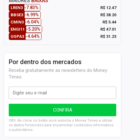
MAIORES
BAIXAS
-7.83%
R$ 12.47
LREN3
-6.99%
R$ 38.20
BBSE3
-6.04%
R$ 5.44
CMIN3
-5.20%
R$ 47.01
ENGI11
-4.64%
R$ 31.23
UGPA3
Por dentro dos mercados
Receba gratuitamente as newsletters do Money
Times
OBS: Ao clicar no botão você autoriza o Money Times a utilizar
os dados fornecidos para encaminhar conteúdos informativos
e publicitários.
SELIC em 14%: A repercussão da decisão sobre os JUROS