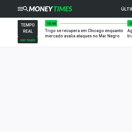
ÚLTI
18:44
1
CRYPTO
TIMES
TEMPO
Trigo se recupera em Chicago enquanto
Ag
REAL
AGRO
TIMES
mercado avalia ataques no Mar Negro
tr
ver mais
Ibovespa
Giro do Mercado
Newsletters
Money Trader
Anuncie
Últimas Notícias
Newsletters
Cotações
Comprar ou vender?