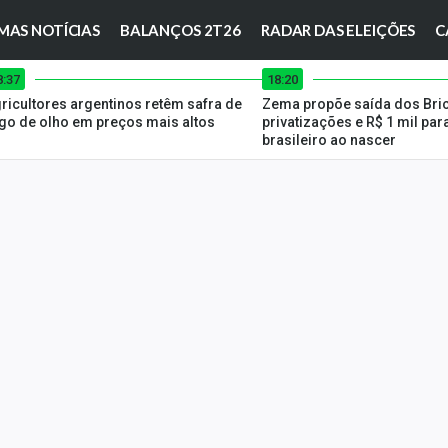
MAS NOTÍCIAS
BALANÇOS 2T26
RADAR DAS ELEIÇÕES
C
8:37
18:20
ricultores argentinos retêm safra de
Zema propõe saída dos Bric
igo de olho em preços mais altos
privatizações e R$ 1 mil par
brasileiro ao nascer