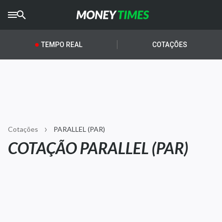
CRYPTO
TIMES
TEMPO REAL
COTAÇÕES
AGRO
TIMES
Ibovespa
Giro do Mercado
Cotações
PARALLEL (PAR)
Newsletters
COTAÇÃO PARALLEL (PAR)
Money Trader
Anuncie
Últimas Notícias