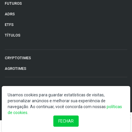
FUTUROS
ADRS
ETFS
TÍTULOS
CRYPTOTIMES
AGROTIMES
©2026 Money Times.
Usamos cookies para guardar estatísticas de visitas,
personalizar anúncios e melhorar sua experiência de
O Money Times publica matérias de cunho jornalístico, que
navegação. Ao continuar, você concorda com nossas
visam a democratização da informação. Nossas
políticas
de cookies
publicações devem ser compreendidas como boletins
.
anunciadores e divulgadores, e não como uma
FECHAR
recomendação de investimento.