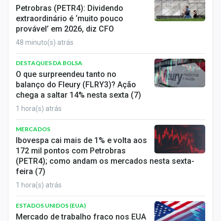
Economia
Petrobras (PETR4): Dividendo
extraordinário é ‘muito pouco
Empresas
provável’ em 2026, diz CFO
48 minuto(s) atrás
Brasil
DESTAQUES DA BOLSA
Política
O que surpreendeu tanto no
balanço do Fleury (FLRY3)? Ação
Colunas
chega a saltar 14% nesta sexta (7)
1 hora(s) atrás
Especiais
MERCADOS
Internacional
Ibovespa cai mais de 1% e volta aos
172 mil pontos com Petrobras
Marketing
(PETR4); como andam os mercados nesta sexta-
feira (7)
Tecnologia
1 hora(s) atrás
Conteúdo de Marca
ESTADOS UNIDOS (EUA)
Mercado de trabalho fraco nos EUA