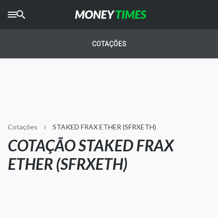
CRYPTO
TIMES
COTAÇÕES
AGRO
TIMES
Ibovespa
Giro do Mercado
Cotações
STAKED FRAX ETHER (SFRXETH)
Newsletters
COTAÇÃO STAKED FRAX
Money Trader
ETHER (SFRXETH)
Anuncie
Últimas Notícias