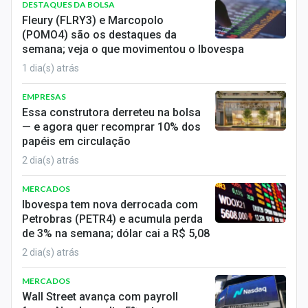
DESTAQUES DA BOLSA
Sobre
Fleury (FLRY3) e Marcopolo
(POMO4) são os destaques da
Expediente
semana; veja o que movimentou o Ibovespa
1 dia(s) atrás
Contato
EMPRESAS
Essa construtora derreteu na bolsa
— e agora quer recomprar 10% dos
papéis em circulação
2 dia(s) atrás
MERCADOS
Ibovespa tem nova derrocada com
Petrobras (PETR4) e acumula perda
de 3% na semana; dólar cai a R$ 5,08
2 dia(s) atrás
MERCADOS
Wall Street avança com payroll