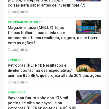
(PETR4) e emprego nos EUA; 5
coisas para saber antes de investir hoje (7)
2 dia(s) atrás
COMPRAR OU VENDER?
Magazine Luiza (MGLU3): lojas
físicas brilham, mas queda do e-
commerce ofusca resultado; e agora, o que fazer
com as ações?
2 dia(s) atrás
EMPRESAS
Petrobras (PETR4): Resultados e
dividendos ‘acima das expectativas’
animam Itaú BBA, que projeta alta de 30% das ações
2 dia(s) atrás
MERCADOS
Ibovespa futuro sobe aos 176 mil
pontos de olho no payroll e na
Petrobras (PETR4); dólar cai a R$ 5,09