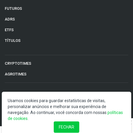
FUTUROS
ADRS
ETFS
TÍTULOS
CRYPTOTIMES
AGROTIMES
©2026 Money Times.
Usamos cookies para guardar estatísticas de visitas,
personalizar anúncios e melhorar sua experiência de
O Money Times publica matérias de cunho jornalístico, que
navegação. Ao continuar, você concorda com nossas
visam a democratização da informação. Nossas
políticas
de cookies
publicações devem ser compreendidas como boletins
.
anunciadores e divulgadores, e não como uma
FECHAR
recomendação de investimento.