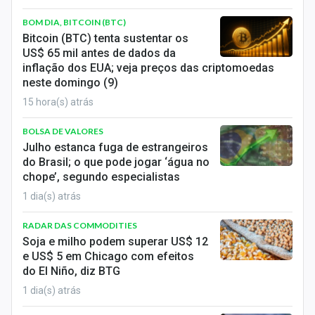
Economia
BOM DIA, BITCOIN (BTC)
Empresas
Bitcoin (BTC) tenta sustentar os
US$ 65 mil antes de dados da
Brasil
inflação dos EUA; veja preços das criptomoedas
neste domingo (9)
Política
15 hora(s) atrás
Colunas
BOLSA DE VALORES
Julho estanca fuga de estrangeiros
Especiais
do Brasil; o que pode jogar ‘água no
chope’, segundo especialistas
Internacional
1 dia(s) atrás
Marketing
RADAR DAS COMMODITIES
Soja e milho podem superar US$ 12
Tecnologia
e US$ 5 em Chicago com efeitos
do El Niño, diz BTG
1 dia(s) atrás
Conteúdo de Marca