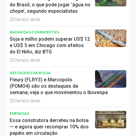
Economia
do Brasil; o que pode jogar ‘água no
chope’, segundo especialistas
Empresas
22 hora(s) atrás
Brasil
RADAR DAS COMMODITIES
Soja e milho podem superar US$ 12
Política
e US$ 5 em Chicago com efeitos
do El Niño, diz BTG
Colunas
23 hora(s) atrás
Especiais
DESTAQUES DA BOLSA
Fleury (FLRY3) e Marcopolo
Internacional
(POMO4) são os destaques da
semana; veja o que movimentou o Ibovespa
Marketing
23 hora(s) atrás
Tecnologia
EMPRESAS
Essa construtora derreteu na bolsa
— e agora quer recomprar 10% dos
Conteúdo de Marca
papéis em circulação