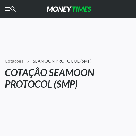
CRYPTO
TIMES
AGRO
TIMES
Ibovespa
Cotações
SEAMOON PROTOCOL (SMP)
Giro do Mercado
COTAÇÃO SEAMOON
PROTOCOL (SMP)
Newsletters
Money Trader
Anuncie
Últimas Notícias