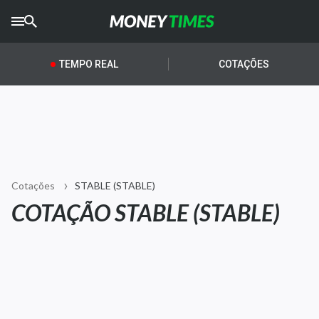
CRYPTO
TIMES
TEMPO REAL
COTAÇÕES
AGRO
TIMES
Ibovespa
Giro do Mercado
Cotações
​​STABLE (STABLE)
Newsletters
COTAÇÃO ​​STABLE (STABLE)
Money Trader
Anuncie
Últimas Notícias