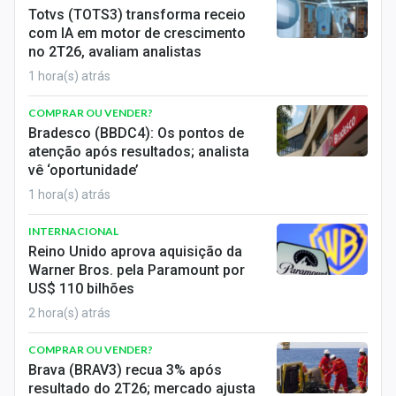
Economia
Totvs (TOTS3) transforma receio
com IA em motor de crescimento
Empresas
no 2T26, avaliam analistas
1 hora(s) atrás
Brasil
COMPRAR OU VENDER?
Política
Bradesco (BBDC4): Os pontos de
atenção após resultados; analista
Money Trader
vê ‘oportunidade’
1 hora(s) atrás
Colunas
INTERNACIONAL
Especiais
Reino Unido aprova aquisição da
Warner Bros. pela Paramount por
Internacional
US$ 110 bilhões
2 hora(s) atrás
Marketing
COMPRAR OU VENDER?
Tecnologia
Brava (BRAV3) recua 3% após
resultado do 2T26; mercado ajusta