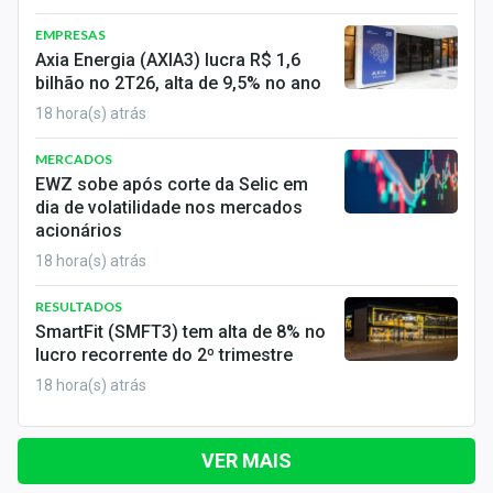
EMPRESAS
Axia Energia (AXIA3) lucra R$ 1,6
bilhão no 2T26, alta de 9,5% no ano
18 hora(s) atrás
MERCADOS
EWZ sobe após corte da Selic em
dia de volatilidade nos mercados
acionários
18 hora(s) atrás
RESULTADOS
SmartFit (SMFT3) tem alta de 8% no
lucro recorrente do 2º trimestre
18 hora(s) atrás
VER MAIS