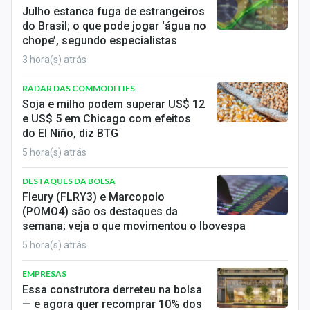
Economia
Julho estanca fuga de estrangeiros
do Brasil; o que pode jogar ‘água no
Empresas
chope’, segundo especialistas
3 hora(s) atrás
Brasil
RADAR DAS COMMODITIES
Política
Soja e milho podem superar US$ 12
e US$ 5 em Chicago com efeitos
Colunas
do El Niño, diz BTG
5 hora(s) atrás
Especiais
DESTAQUES DA BOLSA
Internacional
Fleury (FLRY3) e Marcopolo
(POMO4) são os destaques da
Marketing
semana; veja o que movimentou o Ibovespa
5 hora(s) atrás
Tecnologia
EMPRESAS
Conteúdo de Marca
Essa construtora derreteu na bolsa
— e agora quer recomprar 10% dos