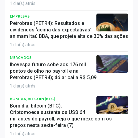
1 dia(s) atrás
EMPRESAS
Petrobras (PETR4): Resultados e
dividendos ‘acima das expectativas’
animam Itaú BBA, que projeta alta de 30% das ações
1 dia(s) atrás
MERCADOS
Ibovespa futuro sobe aos 176 mil
pontos de olho no payroll e na
Petrobras (PETR4); dólar cai a R$ 5,09
1 dia(s) atrás
BOM DIA, BITCOIN (BTC)
Bom dia, bitcoin (BTC):
Criptomoeda sustenta os US$ 64
mil antes do payroll; veja o que mexe com os
preços nesta sexta-feira (7)
1 dia(s) atrás